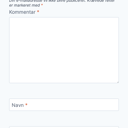
Din e-mailadresse vil ikke blive publiceret.
Krævede felter
er markeret med
*
Kommentar
*
Navn
*