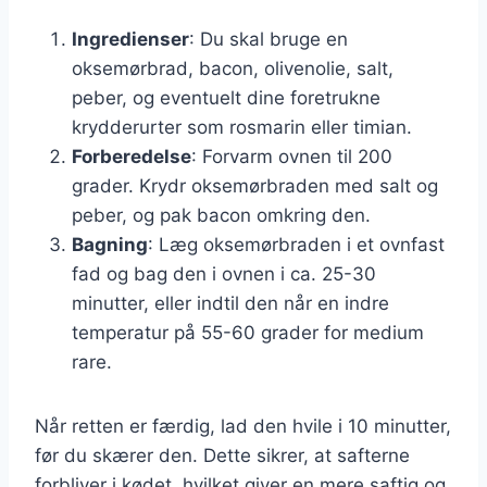
Ingredienser
: Du skal bruge en
oksemørbrad, bacon, olivenolie, salt,
peber, og eventuelt dine foretrukne
krydderurter som rosmarin eller timian.
Forberedelse
: Forvarm ovnen til 200
grader. Krydr oksemørbraden med salt og
peber, og pak bacon omkring den.
Bagning
: Læg oksemørbraden i et ovnfast
fad og bag den i ovnen i ca. 25-30
minutter, eller indtil den når en indre
temperatur på 55-60 grader for medium
rare.
Når retten er færdig, lad den hvile i 10 minutter,
før du skærer den. Dette sikrer, at safterne
forbliver i kødet, hvilket giver en mere saftig og