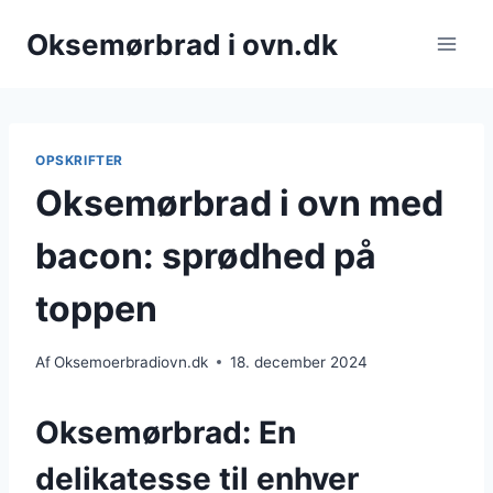
Fortsæt
Oksemørbrad i ovn.dk
til
indhold
OPSKRIFTER
Oksemørbrad i ovn med
bacon: sprødhed på
toppen
Af
Oksemoerbradiovn.dk
18. december 2024
Oksemørbrad: En
delikatesse til enhver