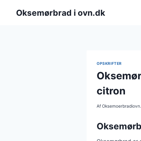
Fortsæt
Oksemørbrad i ovn.dk
til
indhold
OPSKRIFTER
Oksemørb
citron
Af
Oksemoerbradiovn
Oksemørbra