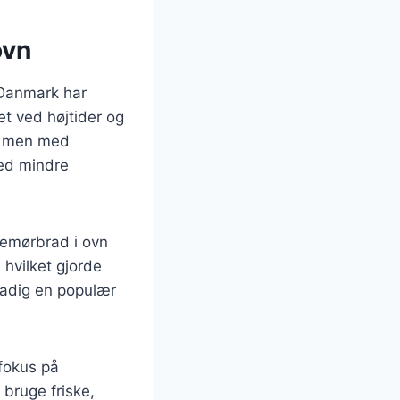
ovn
 Danmark har
et ved højtider og
d, men med
med mindre
semørbrad i ovn
 hvilket gjorde
stadig en populær
 fokus på
bruge friske,