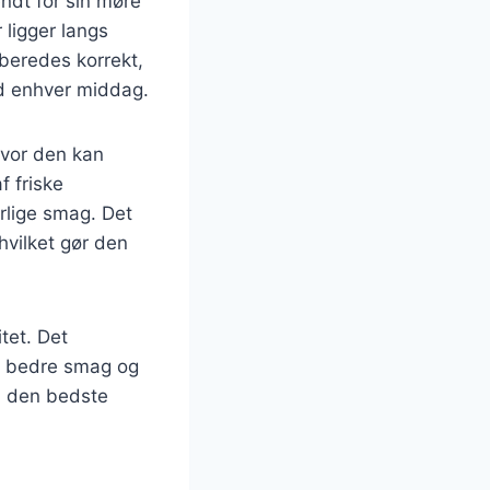
ndt for sin møre
 ligger langs
lberedes korrekt,
d enhver middag.
hvor den kan
f friske
rlige smag. Det
hvilket gør den
tet. Det
en bedre smag og
il den bedste