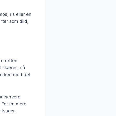
os, ris eller en
rter som dild,
re retten
et skæres, så
llerken med det
man servere
. For en mere
ntsager.