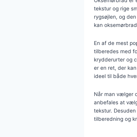
Oksemørbrad er e
tekstur og rige s
rygsøjlen, og den
kan oksemørbrad 
En af de mest po
tilberedes med fo
krydderurter og c
er en ret, der ka
ideel til både hve
Når man vælger ok
anbefales at vælg
tekstur. Desuden 
tilberedning og k