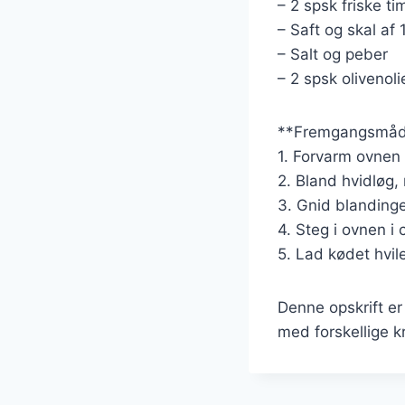
– 2 spsk friske ti
– Saft og skal af 
– Salt og peber
– 2 spsk olivenoli
**Fremgangsmåd
1. Forvarm ovnen 
2. Bland hvidløg, 
3. Gnid blandinge
4. Steg i ovnen i
5. Lad kødet hvil
Denne opskrift e
med forskellige k