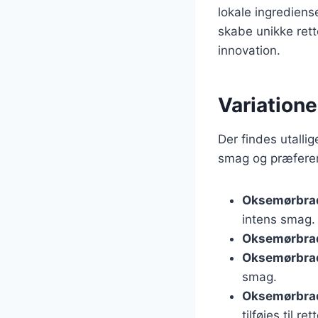
lokale ingrediens
skabe unikke rett
innovation.
Variatione
Der findes utalli
smag og præferen
Oksemørbrad
intens smag.
Oksemørbrad
Oksemørbrad
smag.
Oksemørbra
tilføjes til ret