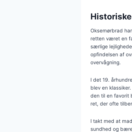
Historisk
Oksemørbrad har e
retten været en f
særlige lejlighed
opfindelsen af o
overvågning.
I det 19. århund
blev en klassiker.
den til en favori
ret, der ofte til
I takt med at mad
sundhed og bæred