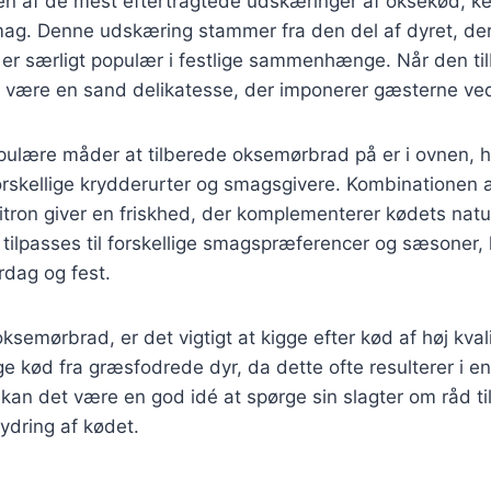
n af de mest eftertragtede udskæringer af oksekød, ke
mag. Denne udskæring stammer fra den del af dyret, der
 er særligt populær i festlige sammenhænge. Når den ti
være en sand delikatesse, der imponerer gæsterne ve
pulære måder at tilberede oksemørbrad på er i ovnen, 
rskellige krydderurter og smagsgivere. Kombinationen a
itron giver en friskhed, der komplementerer kødets natu
n tilpasses til forskellige smagspræferencer og sæsoner, 
rdag og fest.
semørbrad, er det vigtigt at kigge efter kød af høj kvali
e kød fra græsfodrede dyr, da dette ofte resulterer i 
kan det være en god idé at spørge sin slagter om råd t
rydring af kødet.