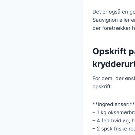
Det er også en go
Sauvignon eller 
der foretrækker h
Opskrift 
krydderurt
For dem, der ønsk
opskrift:
**Ingredienser:**
– 1 kg oksemørbr
– 4 fed hvidløg, 
– 2 spsk friske r