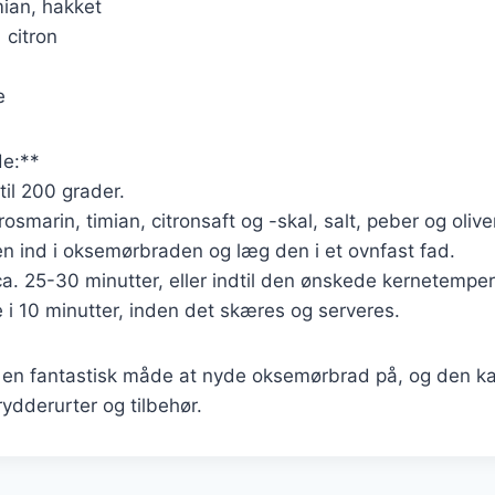
mian, hakket
1 citron
e
e:**
til 200 grader.
rosmarin, timian, citronsaft og -skal, salt, peber og oliven
n ind i oksemørbraden og læg den i et ovnfast fad.
 ca. 25-30 minutter, eller indtil den ønskede kernetemper
e i 10 minutter, inden det skæres og serveres.
r en fantastisk måde at nyde oksemørbrad på, og den ka
rydderurter og tilbehør.