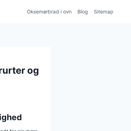
Oksemørbrad i ovn
Blog
Sitemap
rurter og
lighed