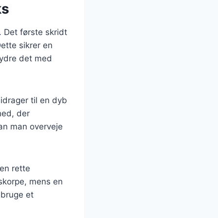
ks
 Det første skridt
ette sikrer en
rydre det med
idrager til en dyb
hed, der
kan man overveje
en rette
 skorpe, mens en
 bruge et