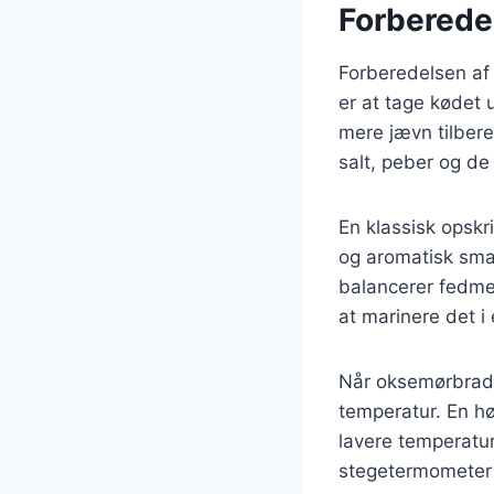
Forberede
Forberedelsen af 
er at tage kødet 
mere jævn tilber
salt, peber og de
En klassisk opskri
og aromatisk smag.
balancerer fedmen
at marinere det i 
Når oksemørbraden
temperatur. En h
lavere temperatur 
stegetermometer 