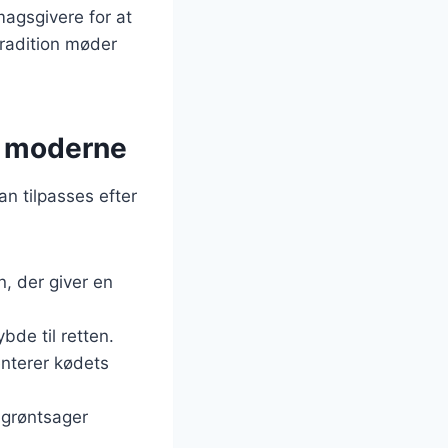
magsgivere for at
tradition møder
il moderne
an tilpasses efter
n, der giver en
ybde til retten.
enterer kødets
 grøntsager