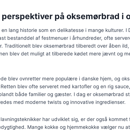
e perspektiver på oksemørbrad i 
n lang historie som en delikatesse i mange kulturer. I
ast bestanddel af festmenuer i århundreder, ofte server
er. Traditionelt blev oksemørbrad tilberedt over åben il
vnen blev det muligt at tilberede kødet mere jævnt og 
rede blev ovnretter mere populære i danske hjem, og ok
 Retten blev ofte serveret med kartofler og en rig sauce,
t blandt både familier og gæster. I dag er oksemørbrad 
beredes med moderne twists og innovative ingredienser.
lavningsteknikker har udviklet sig, er der også kommet
ygtighed. Mange kokke og hjemmekokke vælger nu at 