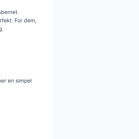
abernet
rfekt. For dem,
g.
her en simpel