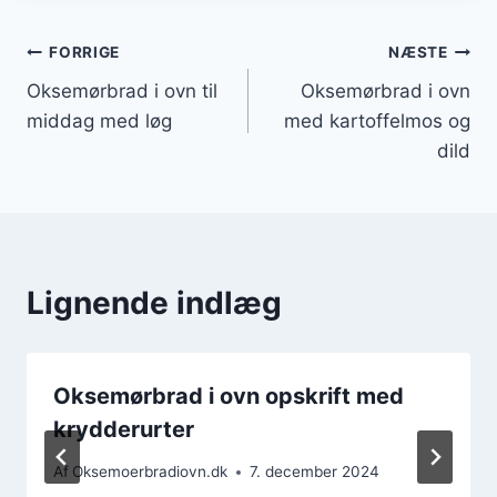
Indlægsnavigation
FORRIGE
NÆSTE
Oksemørbrad i ovn til
Oksemørbrad i ovn
middag med løg
med kartoffelmos og
dild
Lignende indlæg
Oksemørbrad i ovn opskrift med
krydderurter
Af
Oksemoerbradiovn.dk
7. december 2024