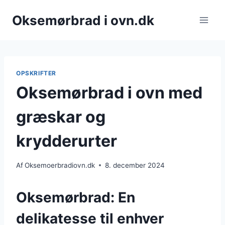
Fortsæt
Oksemørbrad i ovn.dk
til
indhold
OPSKRIFTER
Oksemørbrad i ovn med
græskar og
krydderurter
Af
Oksemoerbradiovn.dk
8. december 2024
Oksemørbrad: En
delikatesse til enhver