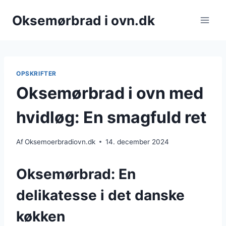
Fortsæt
Oksemørbrad i ovn.dk
til
indhold
OPSKRIFTER
Oksemørbrad i ovn med
hvidløg: En smagfuld ret
Af
Oksemoerbradiovn.dk
14. december 2024
Oksemørbrad: En
delikatesse i det danske
køkken