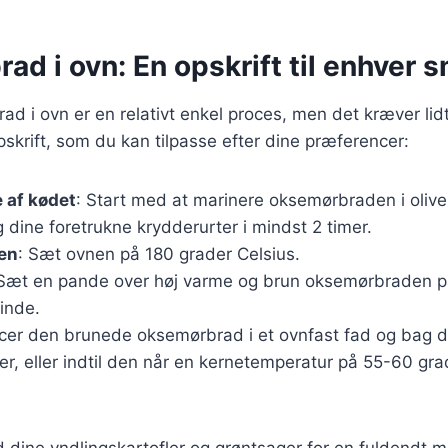
d i ovn: En opskrift til enhver 
ad i ovn er en relativt enkel proces, men det kræver lid
skrift, som du kan tilpasse efter dine præferencer:
 af kødet
: Start med at marinere oksemørbraden i oliven
g dine foretrukne krydderurter i mindst 2 timer.
en
: Sæt ovnen på 180 grader Celsius.
 Sæt en pande over høj varme og brun oksemørbraden på 
inde.
acer den brunede oksemørbrad i et ovnfast fad og bag de
r, eller indtil den når en kernetemperatur på 55-60 gra
 dine yndlingskartofler og grøntsager for en fuldendt 