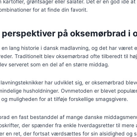
m kartofler, grøntsager eller salater. Det er en god idé a
mbinationer for at finde din favorit.
e perspektiver på oksemørbrad i 
n lang historie i dansk madlavning, og det har været en
eder. Traditionelt blev oksemørbrad ofte tilberedt til høj
lev serveret som en del af en større middag.
lavningsteknikker har udviklet sig, er oksemørbrad ble
lmindelige husholdninger. Ovnmetoden er blevet populær
 og muligheden for at tilføje forskellige smagsgivere.
brad en fast bestanddel af mange danske middagsmen
 opskrifter, der spænder fra enkle hverdagsretter til mer
 er en ret, der fortsat værdsættes for sin alsidighed og 