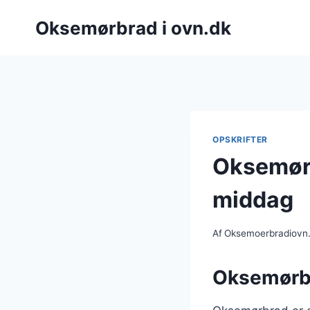
Fortsæt
Oksemørbrad i ovn.dk
til
indhold
OPSKRIFTER
Oksemørb
middag
Af
Oksemoerbradiovn
Oksemørbra