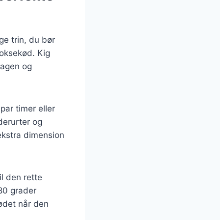
ge trin, du bør
 oksekød. Kig
magen og
ar timer eller
derurter og
 ekstra dimension
il den rette
80 grader
kødet når den