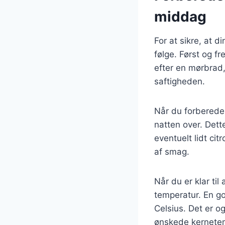
middag
For at sikre, at d
følge. Først og f
efter en mørbrad,
saftigheden.
Når du forbereder
natten over. Dett
eventuelt lidt ci
af smag.
Når du er klar til
temperatur. En g
Celsius. Det er o
ønskede kernete