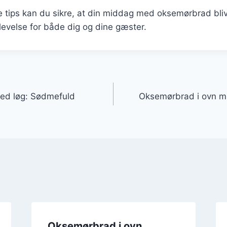
e tips kan du sikre, at din middag med oksemørbrad bli
evelse for både dig og dine gæster.
gation
ed løg: Sødmefuld
Oksemørbrad i ovn me
Oksemørbrad i ovn