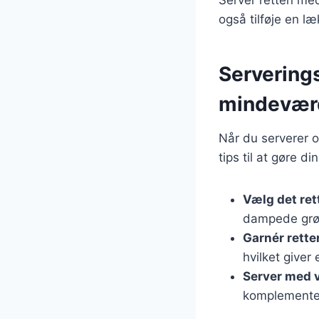
også tilføje en l
Servering
mindevær
Når du serverer 
tips til at gøre d
Vælg det ret
dampede grøn
Garnér rette
hvilket giver
Server med 
komplemente