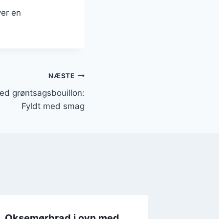
ver en
NÆSTE
d grøntsagsbouillon:
Fyldt med smag
Oksemørbrad i ovn med
Oksemø