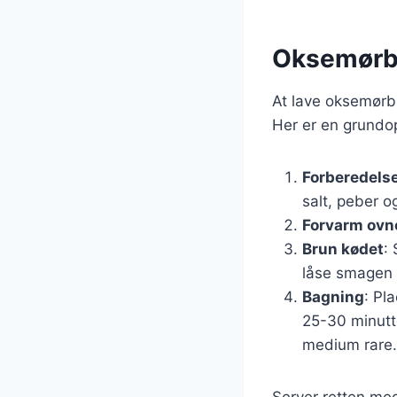
Oksemørbra
At lave oksemørbr
Her er en grundop
Forberedelse
salt, peber o
Forvarm ovn
Brun kødet
:
låse smagen 
Bagning
: Pl
25-30 minutte
medium rare.
Server retten med