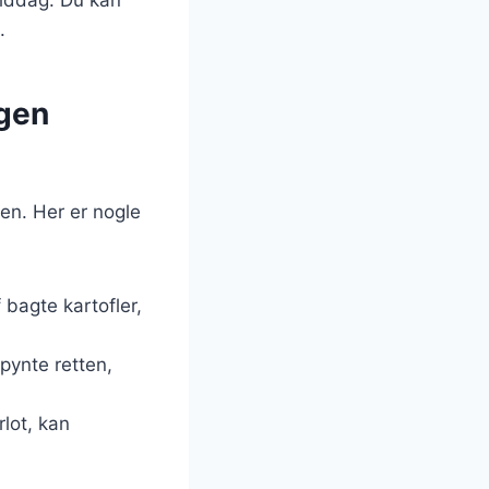
.
agen
en. Her er nogle
bagte kartofler,
 pynte retten,
lot, kan