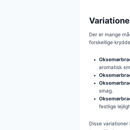
Variatione
Der er mange måd
forskellige krydd
Oksemørbrad
aromatisk sm
Oksemørbrad
Oksemørbrad
smag.
Oksemørbra
festlige lejli
Disse variationer