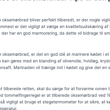
in oksemørbrad bliver perfekt tilberedt, er der nogle vigti
remmest er det vigtigt at vælge en kvalitetsudskæring af
 der har en god marmorering, da dette vil bidrage til s
 oksemørbrad, er det en god idé at marinere kødet i et p
e kan gøres med en blanding af olivenolie, hvidløg, kryd
tronsaft. Marinaden vil trænge ind i kødet og give det en
 at tilberede retten, skal du sørge for at forvarme ovnen t
od tommelfingerregel er at tilberede oksemørbrad ved 1
gså vigtigt at bruge et stegetermometer for at sikre, at 
mperatur.