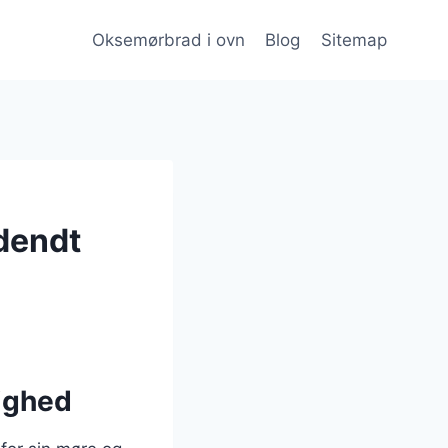
Oksemørbrad i ovn
Blog
Sitemap
dendt
lighed