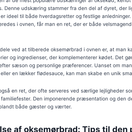
n af de mest populære udskæringer af oksekød, kendt 
s. Denne udskæring stammer fra den del af dyret, der li
 er ideel til både hverdagsretter og festlige anledninger.
redes i ovnen, får man en ret, der er både velsmagende
rdele ved at tilberede oksemørbrad i ovnen er, at man kan
erier og ingredienser, der komplementerer kødet. Det gør
t efter sæson og personlige præferencer. Uanset om man 
n eller en lækker flødesauce, kan man skabe en unik sm
så en ret, der ofte serveres ved særlige lejligheder so
r familiefester. Den imponerende præsentation og den d
t blandt både gæster og værter.
se af oksemørbrad: Tips til den 