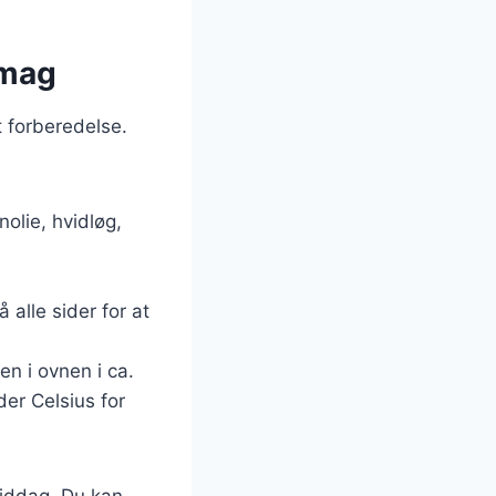
smag
t forberedelse.
olie, hvidløg,
alle sider for at
n i ovnen i ca.
der Celsius for
middag. Du kan