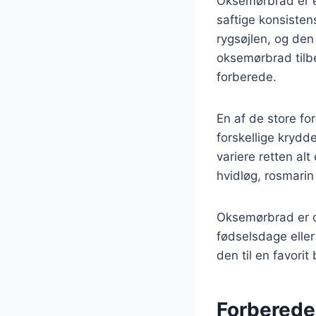
Oksemørbrad er e
saftige konsisten
rygsøjlen, og den
oksemørbrad tilbe
forberede.
En af de store fo
forskellige krydd
variere retten al
hvidløg, rosmari
Oksemørbrad er og
fødselsdage elle
den til en favori
Forberedel