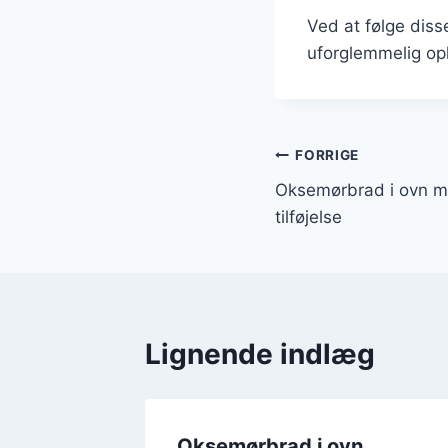
Ved at følge diss
uforglemmelig opl
Indlægsnavi
FORRIGE
Oksemørbrad i ovn m
tilføjelse
Lignende indlæg
til
Oksemørbrad i ovn