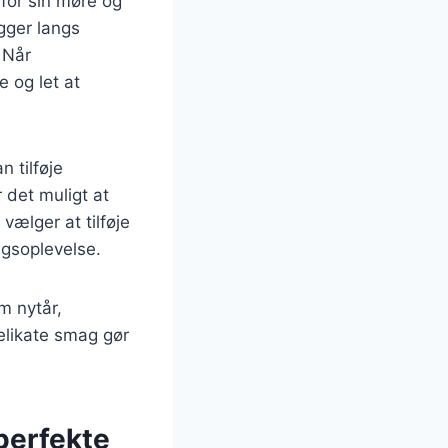
for sin møre og
gger langs
 Når
 og let at
 tilføje
 det muligt at
vælger at tilføje
agsoplevelse.
m nytår,
elikate smag gør
perfekte