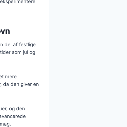
t eksperimentere
ovn
 del af festlige
tider som jul og
vet mere
, da den giver en
uer, og den
e avancerede
smag.