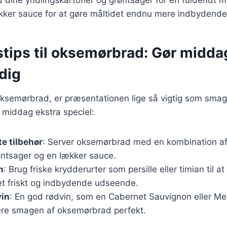
ækker sauce for at gøre måltidet endnu mere indbydende
stips til oksemørbrad: Gør midd
dig
oksemørbrad, er præsentationen lige så vigtig som smag
in middag ekstra speciel:
te tilbehør
: Server oksemørbrad med en kombination af 
tsager og en lækker sauce.
n
: Brug friske krydderurter som persille eller timian til at
 et friskt og indbydende udseende.
vin
: En god rødvin, som en Cabernet Sauvignon eller Mer
re smagen af oksemørbrad perfekt.