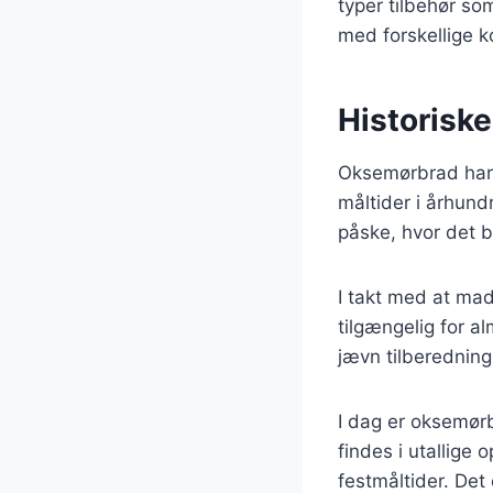
typer tilbehør so
med forskellige ko
Historisk
Oksemørbrad har e
måltider i århundr
påske, hvor det b
I takt med at mad
tilgængelig for a
jævn tilberedning
I dag er oksemør
findes i utallige
festmåltider. Det