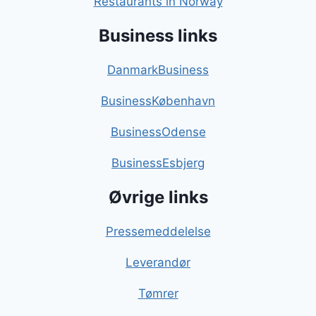
Restaurants in Norway
Business links
DanmarkBusiness
BusinessKøbenhavn
BusinessOdense
BusinessEsbjerg
Øvrige links
Pressemeddelelse
Leverandør
Tømrer