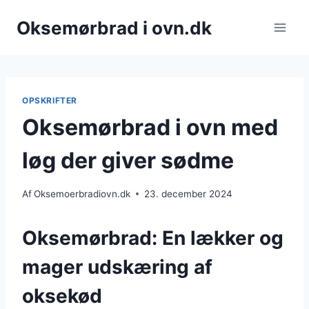
Fortsæt
Oksemørbrad i ovn.dk
til
indhold
OPSKRIFTER
Oksemørbrad i ovn med
løg der giver sødme
Af
Oksemoerbradiovn.dk
23. december 2024
Oksemørbrad: En lækker og
mager udskæring af
oksekød