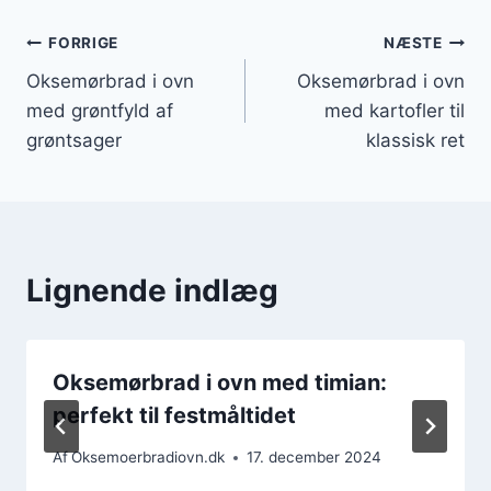
Indlægsnavigation
FORRIGE
NÆSTE
Oksemørbrad i ovn
Oksemørbrad i ovn
med grøntfyld af
med kartofler til
grøntsager
klassisk ret
Lignende indlæg
Oksemørbrad i ovn med timian:
perfekt til festmåltidet
Af
Oksemoerbradiovn.dk
17. december 2024