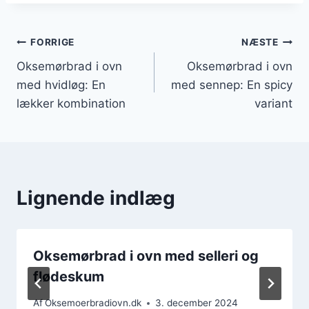
Indlægsnavigation
FORRIGE
NÆSTE
Oksemørbrad i ovn
Oksemørbrad i ovn
med hvidløg: En
med sennep: En spicy
lækker kombination
variant
Lignende indlæg
Oksemørbrad i ovn med selleri og
flødeskum
Af
Oksemoerbradiovn.dk
3. december 2024