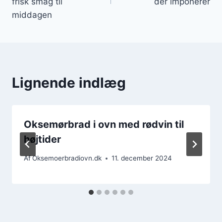
frisk smag til
der imponerer
middagen
Lignende indlæg
Oksemørbrad i ovn med rødvin til
højtider
Af
Oksemoerbradiovn.dk
11. december 2024