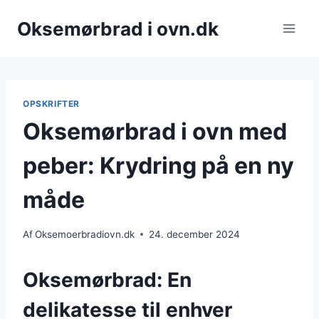
Fortsæt
Oksemørbrad i ovn.dk
til
indhold
OPSKRIFTER
Oksemørbrad i ovn med
peber: Krydring på en ny
måde
Af
Oksemoerbradiovn.dk
24. december 2024
Oksemørbrad: En
delikatesse til enhver