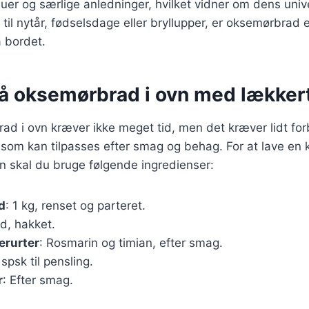
uer og særlige anledninger, hvilket vidner om dens unive
il nytår, fødselsdage eller bryllupper, er oksemørbrad en 
å bordet.
på oksemørbrad i ovn med lækkert
ad i ovn kræver ikke meget tid, men det kræver lidt for
 som kan tilpasses efter smag og behag. For at lave en 
n skal du bruge følgende ingredienser:
d
: 1 kg, renset og parteret.
ed, hakket.
erurter
: Rosmarin og timian, efter smag.
 spsk til pensling.
r
: Efter smag.