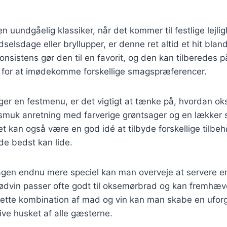
 uundgåelig klassiker, når det kommer til festlige lejl
fødselsdage eller bryllupper, er denne ret altid et hit bl
onsistens gør den til en favorit, og den kan tilberedes
r for at imødekomme forskellige smagspræferencer.
er en festmenu, er det vigtigt at tænke på, hvordan 
smuk anretning med farverige grøntsager og en lækker 
Det kan også være en god idé at tilbyde forskellige tilbe
de bedst kan lide.
agen endnu mere speciel kan man overveje at servere en
 rødvin passer ofte godt til oksemørbrad og kan fremhæ
rette kombination af mad og vin kan man skabe en ufor
live husket af alle gæsterne.