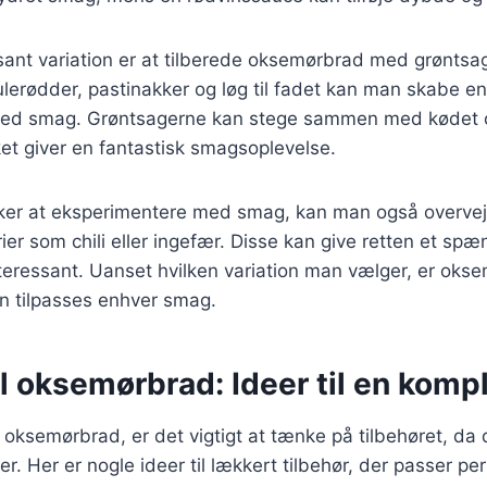
ant variation er at tilberede oksemørbrad med grøntsage
lerødder, pastinakker og løg til fadet kan man skabe e
t med smag. Grøntsagerne kan stege sammen med kødet
lket giver en fantastisk smagsoplevelse.
ker at eksperimentere med smag, kan man også overveje 
ier som chili eller ingefær. Disse kan give retten et sp
teressant. Uanset hvilken variation man vælger, er oks
kan tilpasses enhver smag.
il oksemørbrad: Ideer til en kom
oksemørbrad, er det vigtigt at tænke på tilbehøret, da 
der. Her er nogle ideer til lækkert tilbehør, der passer perf