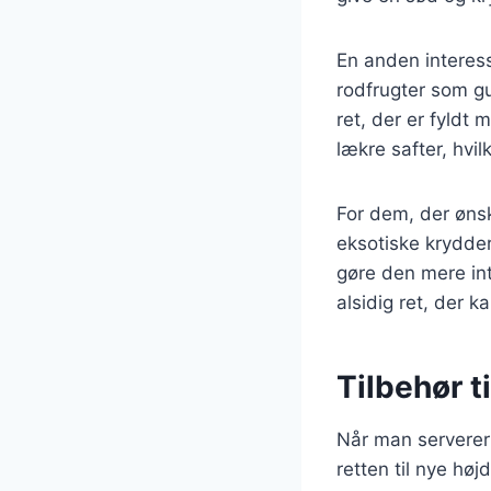
En anden interess
rodfrugter som gu
ret, der er fyld
lækre safter, hvi
For dem, der øns
eksotiske krydder
gøre den mere in
alsidig ret, der 
Tilbehør t
Når man serverer 
retten til nye høj