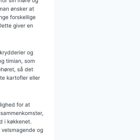
for sin møre og
 man ønsker at
ge forskellige
ette giver en
 krydderier og
og timian, som
høret, så det
 kartofler eller
ighed for at
rre sammenkomster,
d i køkkenet.
n velsmagende og