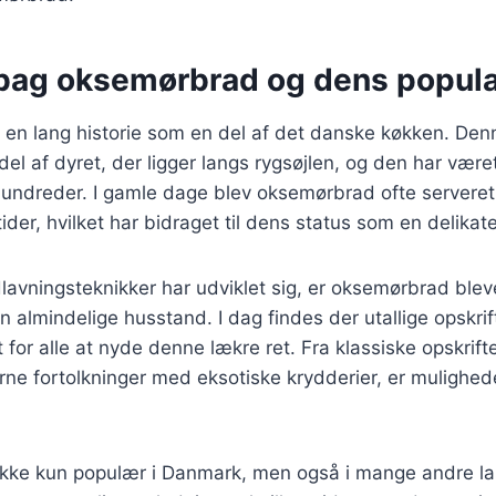
 bag oksemørbrad og dens popula
en lang historie som en del af det danske køkken. De
el af dyret, der ligger langs rygsøjlen, og den har være
hundreder. I gamle dage blev oksemørbrad ofte serveret 
tider, hvilket har bidraget til dens status som en delikat
lavningsteknikker har udviklet sig, er oksemørbrad ble
n almindelige husstand. I dag findes der utallige opskrift
t for alle at nyde denne lækre ret. Fra klassiske opskrif
rne fortolkninger med eksotiske krydderier, er mulighe
kke kun populær i Danmark, men også i mange andre la