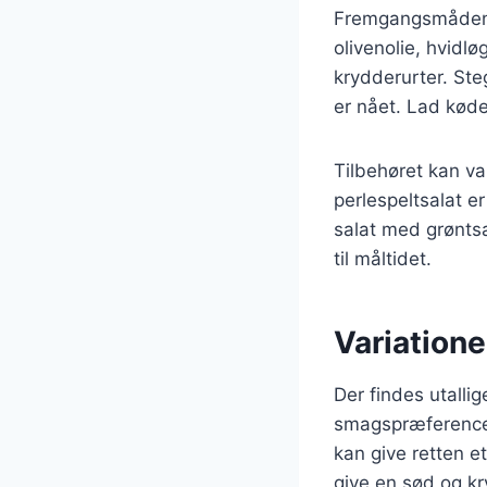
Fremgangsmåden e
olivenolie, hvidl
krydderurter. Ste
er nået. Lad kødet
Tilbehøret kan var
perlespeltsalat e
salat med grøntsa
til måltidet.
Variatione
Der findes utallig
smagspræferencer.
kan give retten 
give en sød og k