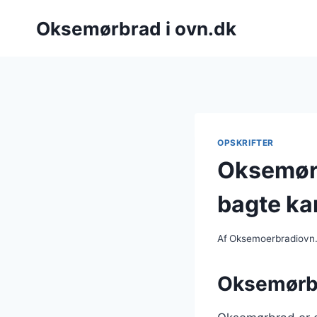
Fortsæt
Oksemørbrad i ovn.dk
til
indhold
OPSKRIFTER
Oksemørb
bagte kar
Af
Oksemoerbradiovn
Oksemørbra