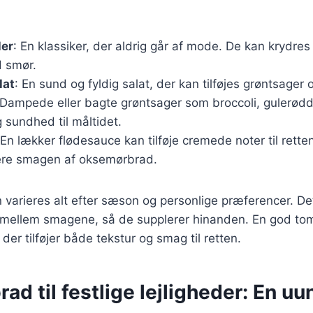
ler
: En klassiker, der aldrig går af mode. De kan krydre
 smør.
lat
: En sund og fyldig salat, der kan tilføjes grøntsager 
 Dampede eller bagte grøntsager som broccoli, gulerød
g sundhed til måltidet.
 En lækker flødesauce kan tilføje cremede noter til rette
re smagen af oksemørbrad.
n varieres alt efter sæson og personlige præferencer. Det 
 mellem smagene, så de supplerer hinanden. En god tom
 der tilføjer både tekstur og smag til retten.
d til festlige lejligheder: En uu