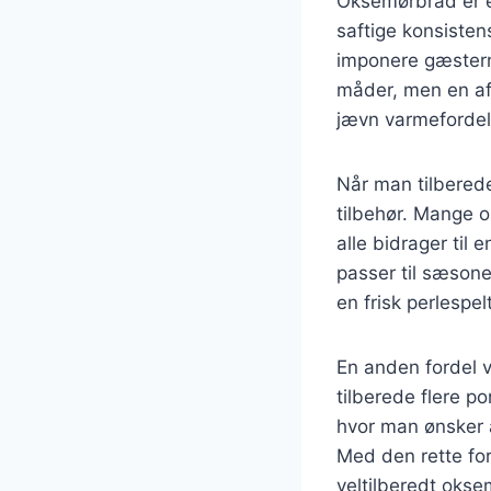
Oksemørbrad er e
saftige konsisten
imponere gæstern
måder, men en af 
jævn varmefordelin
Når man tilberede
tilbehør. Mange o
alle bidrager til
passer til sæsone
en frisk perlespel
En anden fordel v
tilberede flere po
hvor man ønsker 
Med den rette f
veltilberedt oks