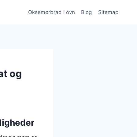
Oksemørbrad i ovn
Blog
Sitemap
at og
jligheder