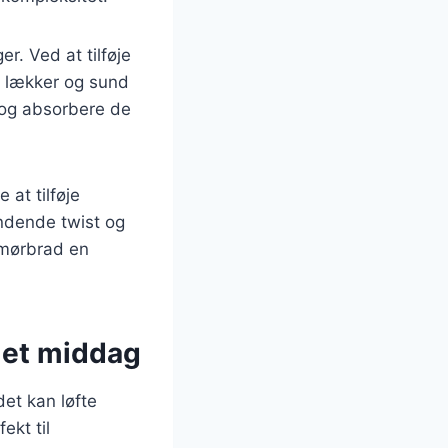
r. Ved at tilføje
n lækker og sund
 og absorbere de
at tilføje
ændende twist og
emørbrad en
plet middag
det kan løfte
ekt til