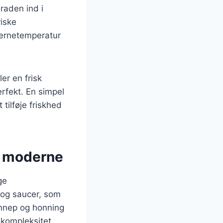
raden ind i
riske
 kernetemperatur
er en frisk
rfekt. En simpel
tilføje friskhed
il moderne
ge
 og saucer, som
ennep og honning
 kompleksitet.