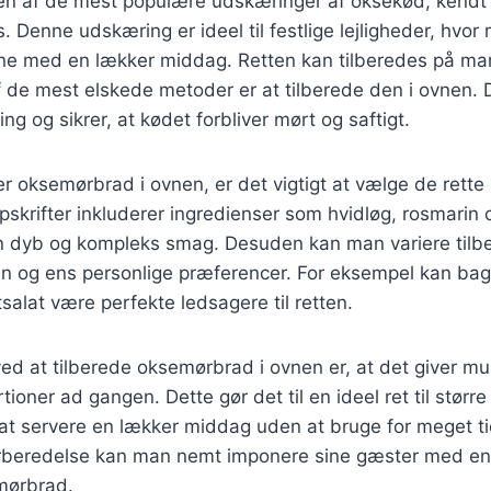
n af de mest populære udskæringer af oksekød, kendt 
s. Denne udskæring er ideel til festlige lejligheder, hvor
e med en lækker middag. Retten kan tilberedes på man
de mest elskede metoder er at tilberede den i ovnen. D
g og sikrer, at kødet forbliver mørt og saftigt.
r oksemørbrad i ovnen, er det vigtigt at vælge de rette
pskrifter inkluderer ingredienser som hvidløg, rosmarin 
 en dyb og kompleks smag. Desuden kan man variere tilbe
n og ens personlige præferencer. For eksempel kan bagte
tsalat være perfekte ledsagere til retten.
ed at tilberede oksemørbrad i ovnen er, at det giver mul
rtioner ad gangen. Dette gør det til en ideel ret til stø
at servere en lækker middag uden at bruge for meget ti
orberedelse kan man nemt imponere sine gæster med e
emørbrad.