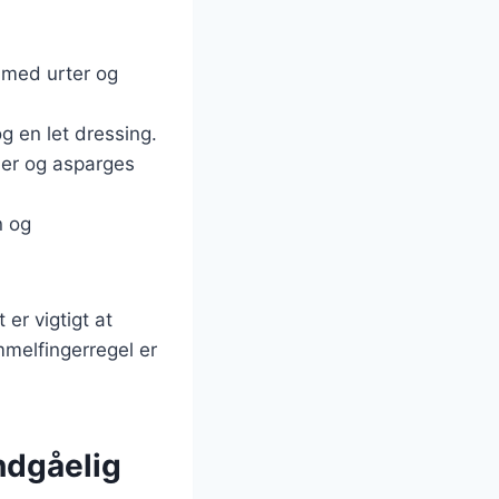
s med urter og
og en let dressing.
der og asparges
n og
er vigtigt at
melfingerregel er
ndgåelig