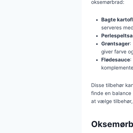
oksemørbrad:
Bagte kartof
serveres med
Perlespeltsa
Grøntsager
:
giver farve o
Flødesauce
:
komplemente
Disse tilbehør ka
finde en balance
at vælge tilbehør,
Oksemørbra