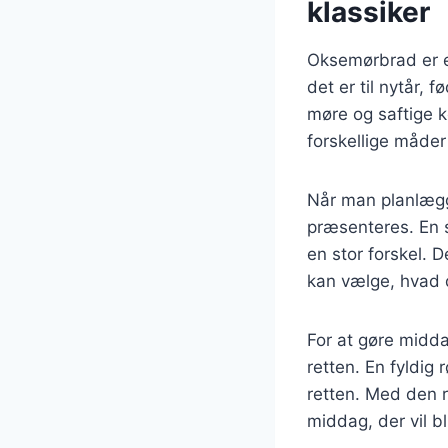
klassiker
Oksemørbrad er en
det er til nytår, 
møre og saftige k
forskellige måde
Når man planlægg
præsenteres. En 
en stor forskel. 
kan vælge, hvad 
For at gøre midd
retten. En fyldig
retten. Med den 
middag, der vil b