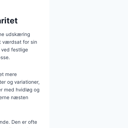
ritet
nne udskæring
t værdsat for sin
ved festlige
esse.
vet mere
er og variationer,
ter med hvidløg og
derne næsten
nde. Den er ofte