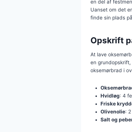
en del af festmen
Uanset om det er t
finde sin plads p
Opskrift 
At lave oksemørbr
en grundopskrift,
oksemørbrad i ov
Oksemørbra
Hvidløg
: 4 f
Friske krydd
Olivenolie
: 2
Salt og pebe