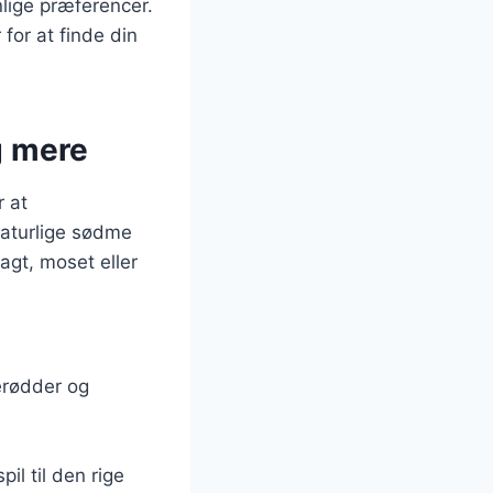
lige præferencer.
for at finde din
g mere
r at
naturlige sødme
agt, moset eller
erødder og
il til den rige