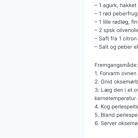
– 1 agurk, hakket
– 1 rød peberfrug
– 1 lille rødløg, f
– 2 spsk olivenoli
– Saft fra 1 citron
– Salt og peber e
Fremgangsmåde:
1. Forvarm ovnen 
2. Gnid oksemørbr
3. Læg den i et o
kernetemperatur 
4. Kog perlespelt
5. Bland perlespel
6. Server oksemø