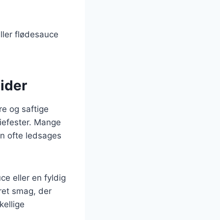
eller flødesauce
tider
re og saftige
liefester. Mange
n ofte ledsages
ce eller en fyldig
ret smag, der
ellige