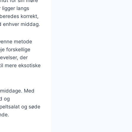
ndt for sin møre
 ligger langs
lberedes korrekt,
d enhver middag.
 Denne metode
je forskellige
evelser, der
til mere eksotiske
gsmiddage. Med
d og
peltsalat og søde
nde.