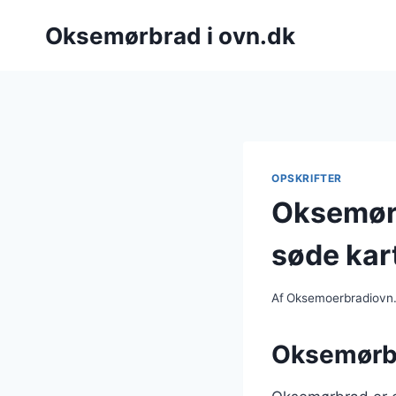
Fortsæt
Oksemørbrad i ovn.dk
til
indhold
OPSKRIFTER
Oksemørb
søde kar
Af
Oksemoerbradiovn
Oksemørbra