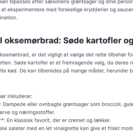
 kan tilpasses efter sæsonens grøntsager og dine person
 at eksperimentere med forskellige krydderier og saucer 
ination.
il oksemørbrad: Søde kartofler o
ksemørbrad, er det vigtigt at vælge det rette tilbehør fo
tten. Søde kartofler er et fremragende valg, da deres 
alte kød. De kan tilberedes på mange måder, herunder b
ør inkluderer:
: Dampede eller ovnbagte grøntsager som broccoli, gul
farve og næringsstoffer.
*: En klassisk favorit, der er cremet og lækker.
ske salater med en let vinaigrette kan give et friskt modsp