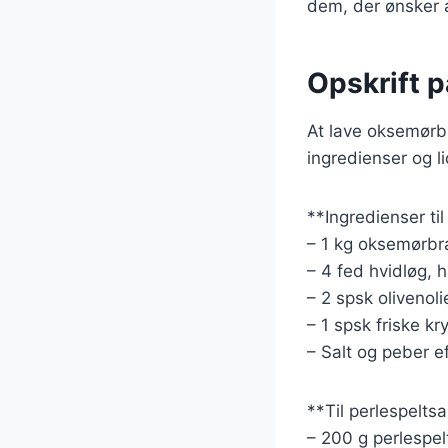
dem, der ønsker 
Opskrift 
At lave oksemørbr
ingredienser og l
**Ingredienser ti
– 1 kg oksemørbr
– 4 fed hvidløg, 
– 2 spsk olivenoli
– 1 spsk friske kr
– Salt og peber e
**Til perlespeltsa
– 200 g perlespel