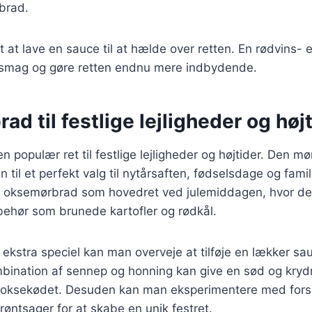
brad.
t at lave en sauce til at hælde over retten. En rødvins- 
ra smag og gøre retten endnu mere indbydende.
d til festlige lejligheder og høj
 populær ret til festlige lejligheder og højtider. Den mø
 til et perfekt valg til nytårsaften, fødselsdage og fami
e oksemørbrad som hovedret ved julemiddagen, hvor de
ilbehør som brunede kartofler og rødkål.
 ekstra speciel kan man overveje at tilføje en lækker sau
bination af sennep og honning kan give en sød og kryd
il oksekødet. Desuden kan man eksperimentere med forsk
røntsager for at skabe en unik festret.