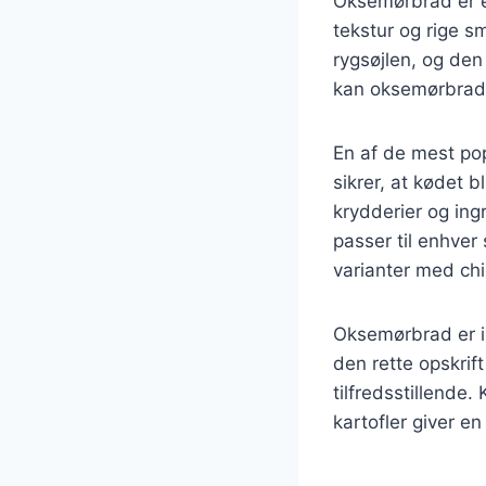
Oksemørbrad er e
tekstur og rige s
rygsøjlen, og den
kan oksemørbrad 
En af de mest po
sikrer, at kødet b
krydderier og in
passer til enhver
varianter med chi
Oksemørbrad er i
den rette opskri
tilfredsstillende
kartofler giver e