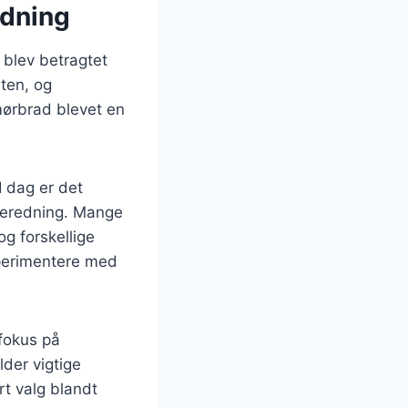
edning
t blev betragtet
sten, og
mørbrad blevet en
I dag er det
ilberedning. Mange
g forskellige
sperimentere med
 fokus på
der vigtige
rt valg blandt