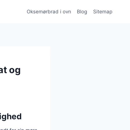
Oksemørbrad i ovn
Blog
Sitemap
at og
lighed