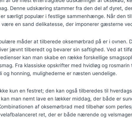
n af de mest eftertragtede udskæringer af oksekød, ke
mag. Denne udskæring stammer fra den del af dyret, der
 er særligt populær i festlige sammenhænge. Når den ti
være en sand delikatesse, der imponerer gæsterne ve
pulære måder at tilberede oksemørbrad på er i ovnen.
liver jævnt tilberedt og bevarer sin saftighed. Ved at tilfø
gredienser kan man skabe en række forskellige smagsopl
 smag. Fra klassiske opskrifter med hvidløg og rosmarin 
li og honning, mulighederne er næsten uendelige.
kke kun en festret; den kan også tilberedes til hverda
ft kan man nemt lave en lækker middag, der både er sun
. Kombinationen af oksemørbrad med tilbehør som perles
n velafbalanceret ret, der er både nærende og velsmage