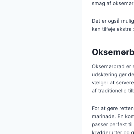
smag af oksemør
Det er også mulig
kan tilføje ekst
Oksemørbra
Oksemørbrad er en
udskæring gør den
vælger at server
af traditionelle t
For at gøre retten
marinade. En kom
passer perfekt t
krydderurter og g