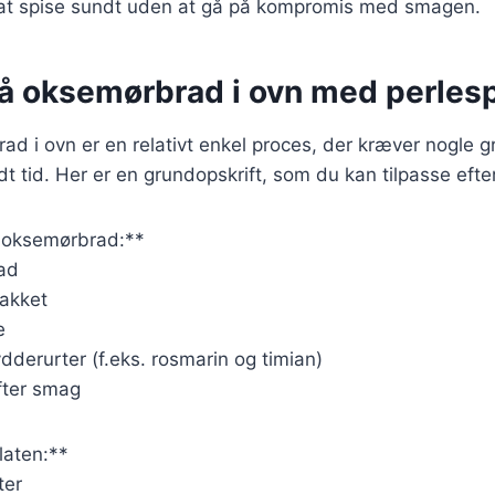
at spise sundt uden at gå på kompromis med smagen.
på oksemørbrad i ovn med perlesp
ad i ovn er en relativt enkel proces, der kræver nogle
idt tid. Her er en grundopskrift, som du kan tilpasse eft
l oksemørbrad:**
ad
hakket
e
ydderurter (f.eks. rosmarin og timian)
fter smag
laten:**
ter