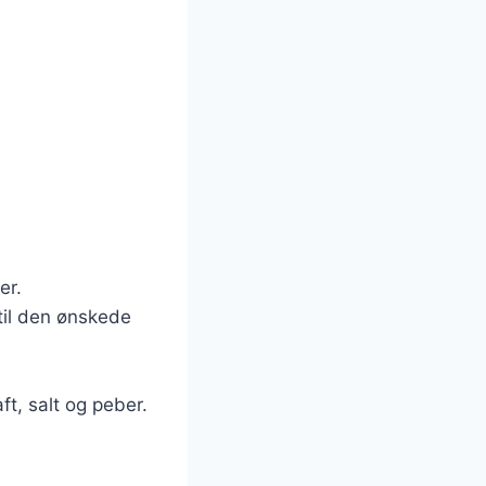
er.
dtil den ønskede
ft, salt og peber.