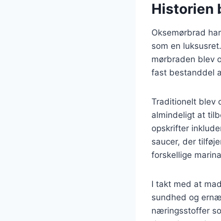
Historien
Oksemørbrad har e
som en luksusret.
mørbraden blev of
fast bestanddel a
Traditionelt blev 
almindeligt at ti
opskrifter inklud
saucer, der tilfø
forskellige marina
I takt med at mad
sundhed og ernær
næringsstoffer som