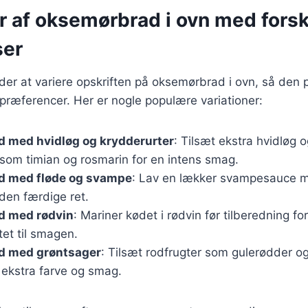
r af oksemørbrad i ovn med forsk
ser
r at variere opskriften på oksemørbrad i ovn, så den p
præferencer. Her er nogle populære variationer:
 med hvidløg og krydderurter
: Tilsæt ekstra hvidløg o
 som timian og rosmarin for en intens smag.
 med fløde og svampe
: Lav en lækker svampesauce m
den færdige ret.
 med rødvin
: Mariner kødet i rødvin før tilberedning for
et til smagen.
d med grøntsager
: Tilsæt rodfrugter som gulerødder og
 ekstra farve og smag.