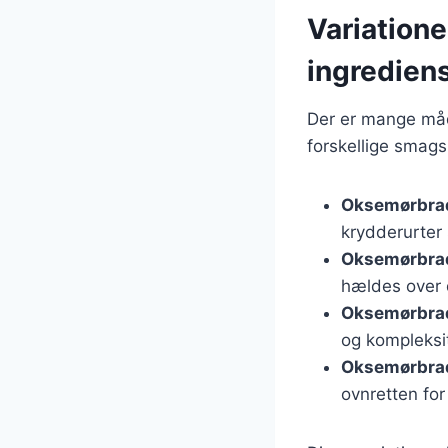
Variatione
ingredien
Der er mange måde
forskellige smags
Oksemørbrad
krydderurter
Oksemørbrad
hældes over 
Oksemørbrad
og kompleksit
Oksemørbra
ovnretten for