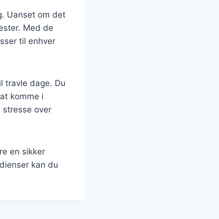
ng. Uanset om det
gæster. Med de
sser til enhver
il travle dage. Du
l at komme i
e stresse over
re en sikker
edienser kan du