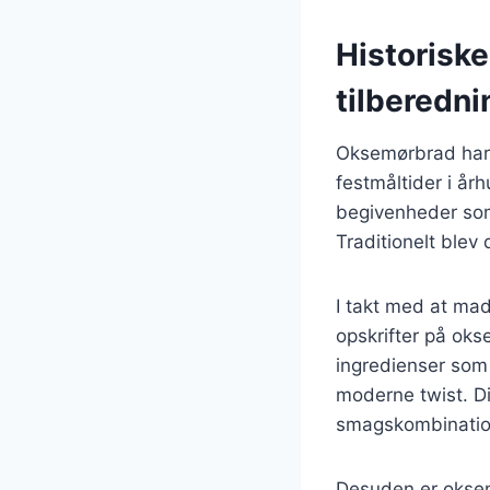
Historisk
tilberedni
Oksemørbrad har e
festmåltider i år
begivenheder som 
Traditionelt blev
I takt med at mad
opskrifter på okse
ingredienser som 
moderne twist. Di
smagskombinatione
Desuden er oksem