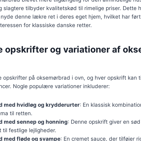
lagtere tilbyder kvalitetskød til rimelige priser. Dette h
t nyde denne lækre ret i deres eget hjem, hvilket har ført 
nteressen for klassiske danske retter.
e opskrifter og variationer af ok
e opskrifter på oksemørbrad i ovn, og hver opskrift kan t
cer. Nogle populære variationer inkluderer:
 med hvidløg og krydderurter
: En klassisk kombination
a til retten.
d med sennep og honning
: Denne opskrift giver en sø
 til festlige lejligheder.
 med fløde og svampe
: En cremet sauce, der tilføjer r