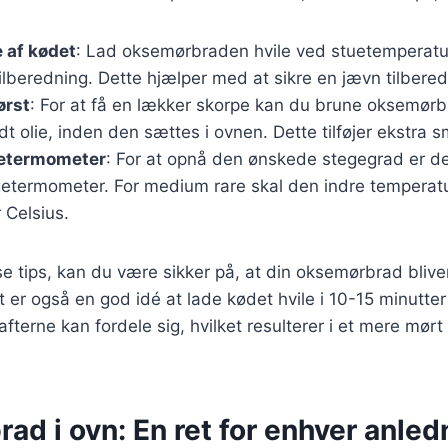
 af kødet
: Lad oksemørbraden hvile ved stuetemperatur
tilberedning. Dette hjælper med at sikre en jævn tilbered
ørst
: For at få en lækker skorpe kan du brune oksemør
t olie, inden den sættes i ovnen. Dette tilføjer ekstra 
getermometer
: For at opnå den ønskede stegegrad er de
getermometer. For medium rare skal den indre temperat
 Celsius.
se tips, kan du være sikker på, at din oksemørbrad bliver
er også en god idé at lade kødet hvile i 10-15 minutter
afterne kan fordele sig, hvilket resulterer i et mere mørt 
d i ovn: En ret for enhver anled