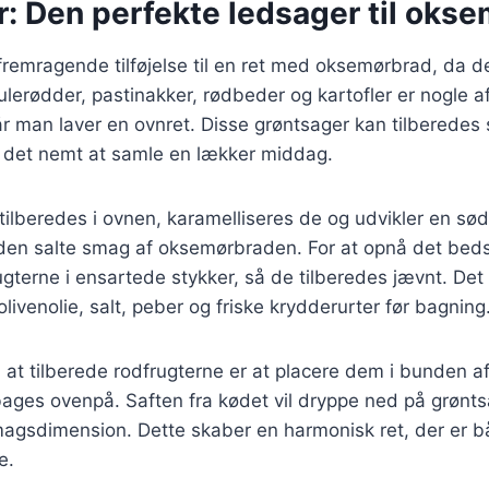
r: Den perfekte ledsager til oks
fremragende tilføjelse til en ret med oksemørbrad, da de
lerødder, pastinakker, rødbeder og kartofler er nogle a
år man laver en ovnret. Disse grøntsager kan tilbered
r det nemt at samle en lækker middag.
tilberedes i ovnen, karamelliseres de og udvikler en sø
en salte smag af oksemørbraden. For at opnå det bedst
terne i ensartede stykker, så de tilberedes jævnt. Det
ivenolie, salt, peber og friske krydderurter før bagning
 at tilberede rodfrugterne er at placere dem i bunden 
ges ovenpå. Saften fra kødet vil dryppe ned på grønts
agsdimension. Dette skaber en harmonisk ret, der er
e.