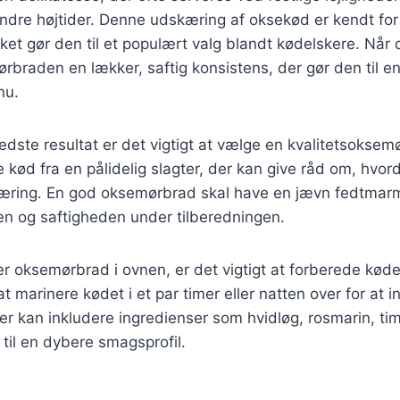
ndre højtider. Denne udskæring af oksekød er kendt for
lket gør den til et populært valg blandt kødelskere. Når 
rbraden en lækker, saftig konsistens, der gør den til e
nu.
edste resultat er det vigtigt at vælge en kvalitetsoksem
 kød fra en pålidelig slagter, der kan give råd om, hvo
ring. En god oksemørbrad skal have en jævn fedtmar
en og saftigheden under tilberedningen.
r oksemørbrad i ovnen, er det vigtigt at forberede køde
 marinere kødet i et par timer eller natten over for at i
 kan inkludere ingredienser som hvidløg, rosmarin, timi
 til en dybere smagsprofil.