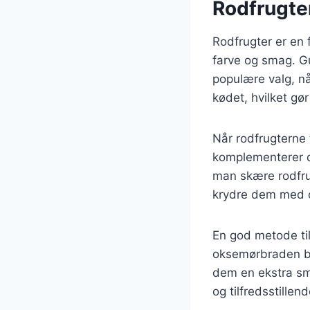
Rodfrugte
Rodfrugter er en 
farve og smag. Gu
populære valg, n
kødet, hvilket gø
Når rodfrugterne 
komplementerer d
man skære rodfrug
krydre dem med ol
En god metode til
oksemørbraden ba
dem en ekstra sm
og tilfredsstillend