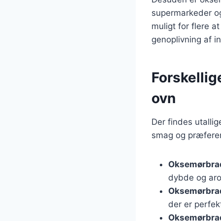
supermarkeder og s
muligt for flere a
genoplivning af i
Forskellig
ovn
Der findes utallig
smag og præferen
Oksemørbrad
dybde og arom
Oksemørbra
der er perfekt
Oksemørbrad