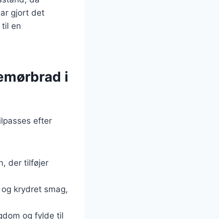
ar gjort det
til en
semørbrad i
ilpasses efter
, der tilføjer
d og krydret smag,
igdom og fylde til