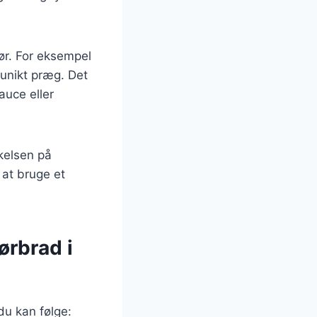
hør. For eksempel
 unikt præg. Det
auce eller
kkelsen på
at bruge et
ørbrad i
 du kan følge: