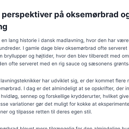
e perspektiver på oksemørbrad o
ng
n lang historie i dansk madlavning, hvor den har været
hundreder. I gamle dage blev oksemørbrad ofte serveret
bryllupper og højtider, hvor den blev tilberedt med om
 den ofte serveret med en rig sauce og sæsonens grønts
lavningsteknikker har udviklet sig, er der kommet fler
mørbrad. I dag er det almindeligt at se opskrifter, der i
hvidløg, sennep og forskellige krydderurter, hvilket give
sse variationer gør det muligt for kokke at eksperimen
r og tilpasse retten til deres egen stil.
ørbrad blevet mere tilgængelig for den almindelige hu