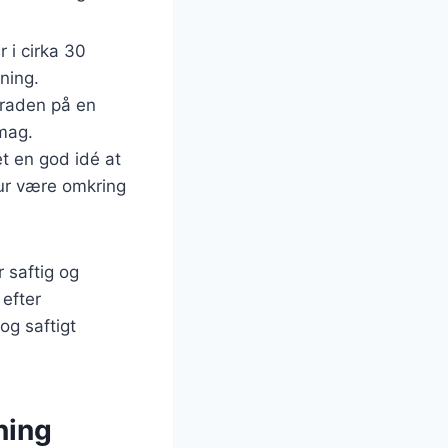
 i cirka 30
ning.
braden på en
smag.
t en god idé at
ur være omkring
 saftig og
 efter
og saftigt
ning