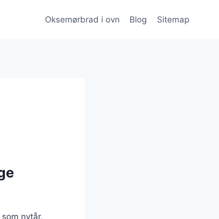
Oksemørbrad i ovn
Blog
Sitemap
ige
 som nytår,