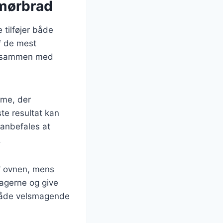
emørbrad
 tilføjer både
f de mest
es sammen med
dme, der
e resultat kan
 anbefales at
.
af ovnen, mens
agerne og give
 både velsmagende