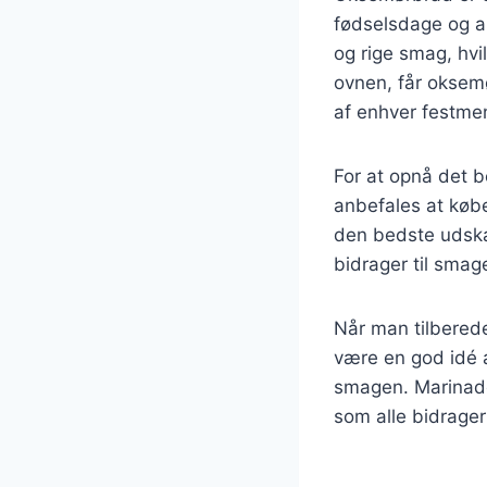
fødselsdage og a
og rige smag, hvi
ovnen, får oksemø
af enhver festme
For at opnå det b
anbefales at købe
den bedste udskæ
bidrager til smag
Når man tilberede
være en god idé at
smagen. Marinader
som alle bidrager