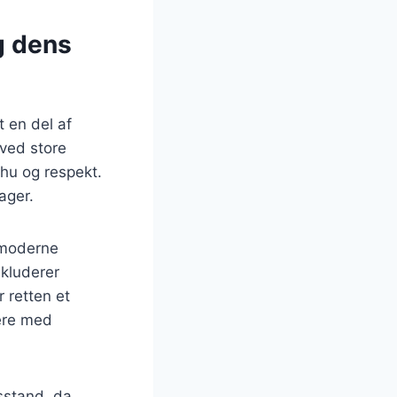
g dens
 en del af
 ved store
hu og respekt.
ager.
e moderne
nkluderer
r retten et
tere med
sstand, da