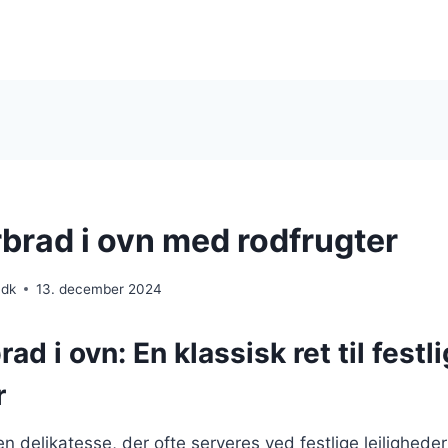
rad i ovn med rodfrugter
.dk
13. december 2024
d i ovn: En klassisk ret til festl
r
 delikatesse, der ofte serveres ved festlige lejligheder