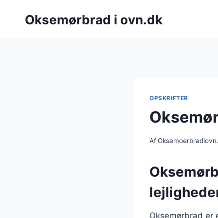
Fortsæt
Oksemørbrad i ovn.dk
til
indhold
OPSKRIFTER
Oksemørb
Af
Oksemoerbradiovn
Oksemørbra
lejlighede
Oksemørbrad er en