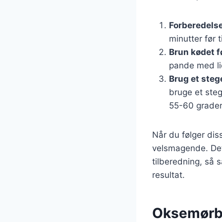
Forberedelse
minutter før 
Brun kødet f
pande med lid
Brug et ste
bruge et ste
55-60 grader
Når du følger dis
velsmagende. Det 
tilberedning, så s
resultat.
Oksemørbra