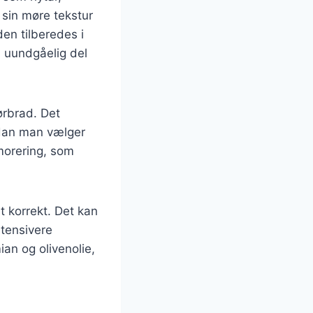
 sin møre tekstur
den tilberedes i
n uundgåelig del
ørbrad. Det
rdan man vælger
morering, som
t korrekt. Det kan
ntensivere
an og olivenolie,