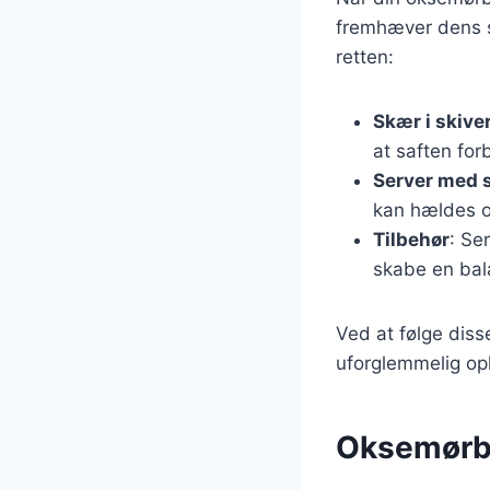
fremhæver dens s
retten:
Skær i skive
at saften forb
Server med 
kan hældes o
Tilbehør
: Se
skabe en bal
Ved at følge diss
uforglemmelig opl
Oksemørbra