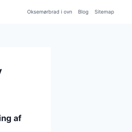
Oksemørbrad i ovn
Blog
Sitemap
y
ng af