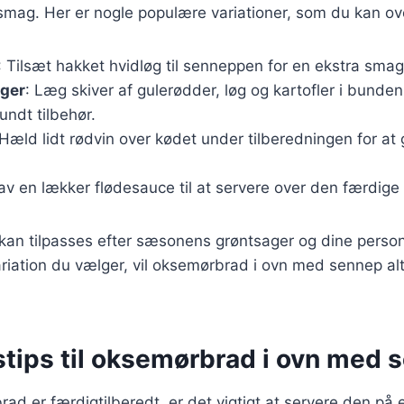
smag. Her er nogle populære variationer, som du kan ov
: Tilsæt hakket hvidløg til senneppen for en ekstra sma
ger
: Læg skiver af gulerødder, løg og kartofler i bund
sundt tilbehør.
 Hæld lidt rødvin over kødet under tilberedningen for at
Lav en lækker flødesauce til at servere over den færdige 
 kan tilpasses efter sæsonens grøntsager og dine person
riation du vælger, vil oksemørbrad i ovn med sennep al
stips til oksemørbrad i ovn med 
ad er færdigtilberedt, er det vigtigt at servere den på