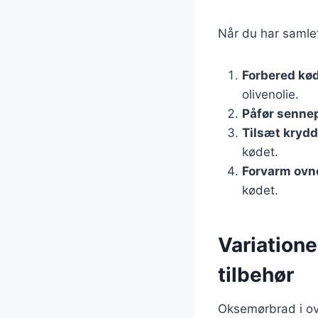
Når du har samlet
Forbered kø
olivenolie.
Påfør senne
Tilsæt krydd
kødet.
Forvarm ovn
kødet.
Variatione
tilbehør
Oksemørbrad i ovn