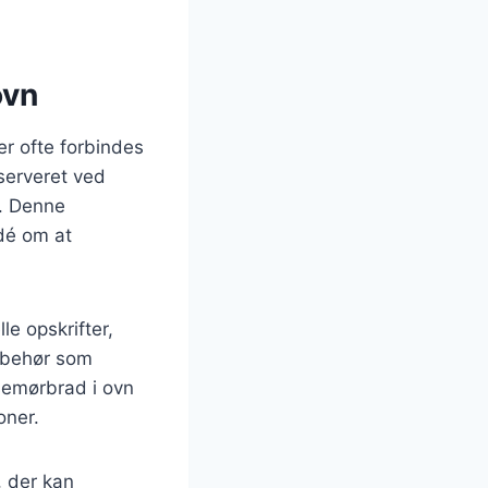
ovn
er ofte forbindes
 serveret ved
n. Denne
dé om at
e opskrifter,
ilbehør som
ksemørbrad i ovn
oner.
, der kan