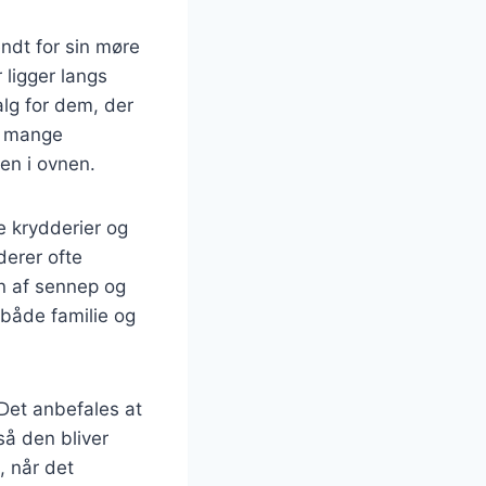
ndt for sin møre
 ligger langs
alg for dem, der
å mange
en i ovnen.
e krydderier og
derer ofte
en af sennep og
både familie og
 Det anbefales at
så den bliver
, når det