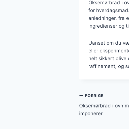
Oksemørbrad i ov
for hverdagsmad. D
anledninger, fra 
ingredienser og t
Uanset om du væl
eller eksperimen
helt sikkert blive
raffinement, og s
Indlægsnavi
FORRIGE
Oksemørbrad i ovn m
imponerer