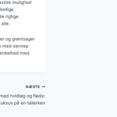
astisk mulighed
kellige
e rigtige
alle.
ler og grøntsager
vn med sennep
er enkelhed med
NÆSTE
med hvidløg og fløde:
Luksus på en tallerken