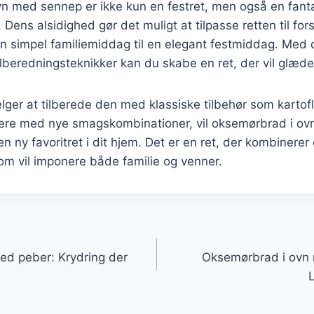
n med sennep er ikke kun en festret, men også en fant
ens alsidighed gør det muligt at tilpasse retten til fors
en simpel familiemiddag til en elegant festmiddag. Med d
ilberedningsteknikker kan du skabe en ret, der vil glæde 
ger at tilberede den med klassiske tilbehør som kartof
tere med nye smagskombinationer, vil oksemørbrad i o
 en ny favoritret i dit hjem. Det er en ret, der kombiner
om vil imponere både familie og venner.
gation
ed peber: Krydring der
Oksemørbrad i ovn 