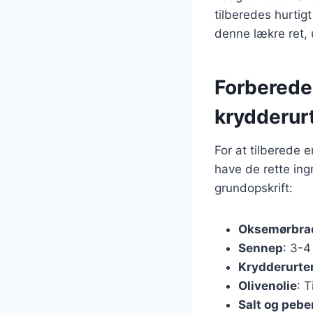
tilberedes hurtig
denne lækre ret, 
Forberede
krydderur
For at tilberede 
have de rette ing
grundopskrift:
Oksemørbra
Sennep
: 3-4
Krydderurte
Olivenolie
: T
Salt og pebe