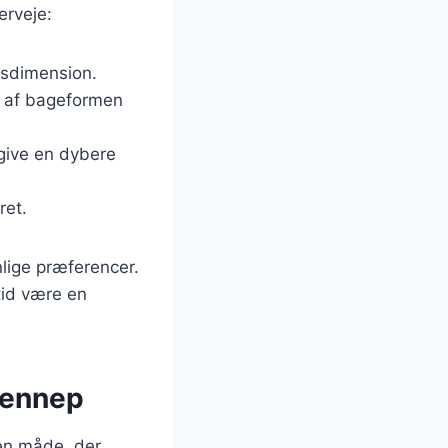
erveje:
gsdimension.
en af bageformen
 give en dybere
ret.
lige præferencer.
tid være en
sennep
 en måde, der