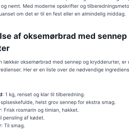
t og nemt. Med moderne opskrifter og tilberedningsmeto
uanset om det er til en fest eller en almindelig middag.
lse af oksemørbrad med sennep
ter
en lækker oksemørbrad med sennep og krydderurter, er de
redienser. Her er en liste over de nødvendige ingrediense
d
: 1 kg, renset og klar til tilberedning.
 spiseskefulde, helst grov sennep for ekstra smag.
r
: Frisk rosmarin og timian, hakket.
il pensling af kødet.
r
: Til smag.