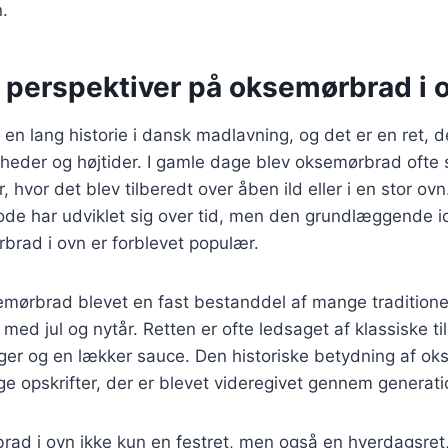
n.
e perspektiver på oksemørbrad i 
n lang historie i dansk madlavning, og det er en ret, d
igheder og højtider. I gamle dage blev oksemørbrad ofte
r, hvor det blev tilberedt over åben ild eller i en stor ov
ode har udviklet sig over tid, men den grundlæggende i
brad i ovn er forblevet populær.
mørbrad blevet en fast bestanddel af mange traditionell
e med jul og nytår. Retten er ofte ledsaget af klassiske t
ager og en lækker sauce. Den historiske betydning af o
e opskrifter, der er blevet videregivet gennem generati
rad i ovn ikke kun en festret, men også en hverdagsret