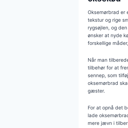
Oksemørbrad er e
tekstur og rige s
rygsøjlen, og den
ønsker at nyde k
forskellige måder
Når man tilberede
tilbehør for at f
sennep, som tilfø
oksemørbrad skab
gæster.
For at opnå det b
lade oksemørbrade
mere jævn i tilber