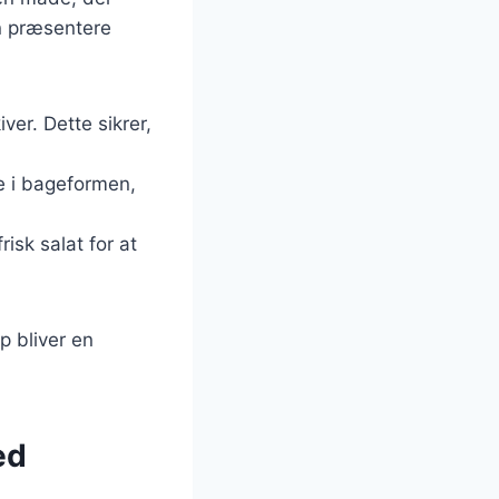
n præsentere
ver. Dette sikrer,
ge i bageformen,
isk salat for at
p bliver en
ed