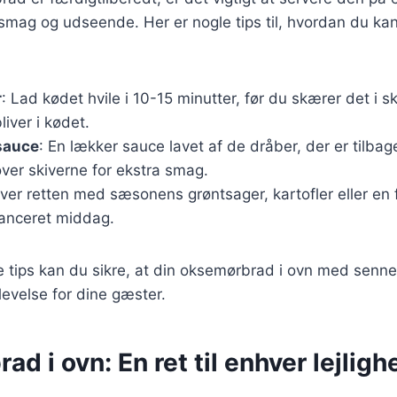
mag og udseende. Her er nogle tips til, hvordan du ka
r
: Lad kødet hvile i 10-15 minutter, før du skærer det i ski
liver i kødet.
sauce
: En lækker sauce lavet af de dråber, der er tilba
ver skiverne for ekstra smag.
rver retten med sæsonens grøntsager, kartofler eller en fr
anceret middag.
e tips kan du sikre, at din oksemørbrad i ovn med senne
evelse for dine gæster.
d i ovn: En ret til enhver lejligh