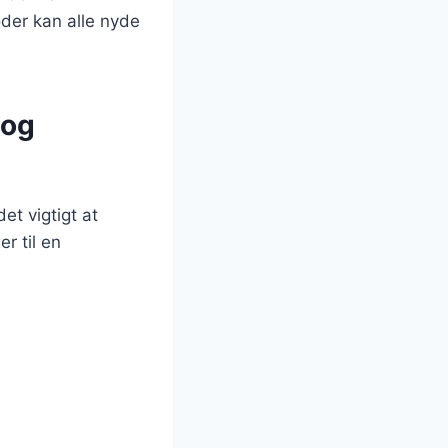
der kan alle nyde
 og
t vigtigt at
r til en