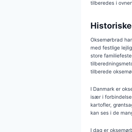
tilberedes i ovne
Historisk
Oksemørbrad har e
med festlige lejl
store familiefeste
tilberedningsmet
tilberede oksemør
I Danmark er okse
især i forbindels
kartofler, grønts
kan ses i de mang
I dag er oksemørb