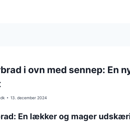
rad i ovn med sennep: En n
t
.dk
13. december 2024
ad: En lækker og mager udskæri