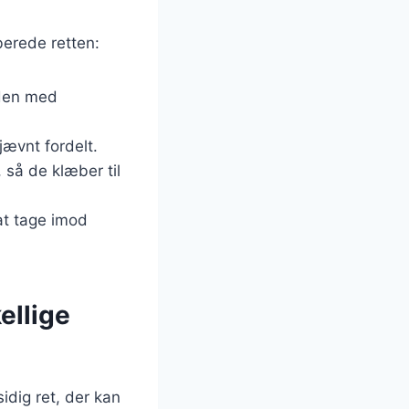
berede retten:
 den med
jævnt fordelt.
så de klæber til
 at tage imod
ellige
idig ret, der kan