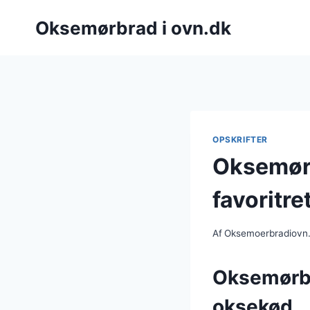
Fortsæt
Oksemørbrad i ovn.dk
til
indhold
OPSKRIFTER
Oksemørb
favoritre
Af
Oksemoerbradiovn
Oksemørbr
oksekød