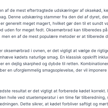
n af de mest eftertragtede udskæringer af oksekød, ke
mag. Denne udskæring stammer fra den del af dyret, der
 er generelt meget magert, hvilket gør den til et sundt v
ød uden for meget fedt. Oksemørbrad kan tilberedes p
, men en af de mest populære metoder er at tilberede d
r oksemørbrad i ovnen, er det vigtigt at vælge de rigtig
remhæve kødets naturlige smag. En klassisk opskrift inklu
jer en dejlig skarphed og dybde til retten. Kombination
er en uforglemmelig smagsoplevelse, der vil imponere 
edste resultat er det vigtigt at forberede kødet korrekt.
n hvile ved stuetemperatur i en time før tilberedning, 
edningen. Dette sikrer, at kødet forbliver saftigt og mørt