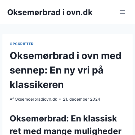
Fortsæt
Oksemørbrad i ovn.dk
til
indhold
OPSKRIFTER
Oksemørbrad i ovn med
sennep: En ny vri på
klassikeren
Af
Oksemoerbradiovn.dk
21. december 2024
Oksemørbrad: En klassisk
ret med mange muligheder