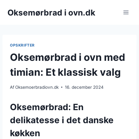
Fortsæt
Oksemørbrad i ovn.dk
til
indhold
OPSKRIFTER
Oksemørbrad i ovn med
timian: Et klassisk valg
Af
Oksemoerbradiovn.dk
16. december 2024
Oksemørbrad: En
delikatesse i det danske
køkken