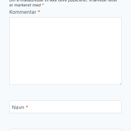
Din e-mailadresse vil ikke blive publiceret.
Krævede felter
er markeret med
*
Kommentar
*
Navn
*