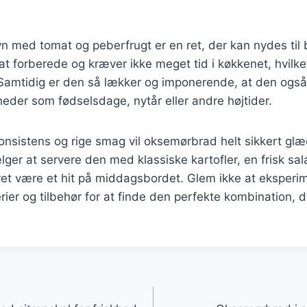
n med tomat og peberfrugt er en ret, der kan nydes til
at forberede og kræver ikke meget tid i køkkenet, hvilket
 Samtidig er den så lækker og imponerende, at den også
gheder som fødselsdage, nytår eller andre højtider.
onsistens og rige smag vil oksemørbrad helt sikkert gl
er at servere den med klassiske kartofler, en frisk sala
 ret være et hit på middagsbordet. Glem ikke at eksper
rier og tilbehør for at finde den perfekte kombination, de
gation