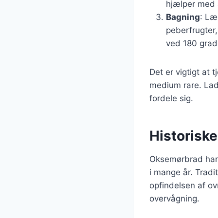
hjælper med 
Bagning
: Læ
peberfrugter,
ved 180 grade
Det er vigtigt at
medium rare. Lad 
fordele sig.
Historisk
Oksemørbrad har 
i mange år. Tradi
opfindelsen af o
overvågning.