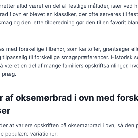
etter altid været en del af festlige måltider, især ved h
 i ovn er blevet en klassiker, der ofte serveres til festl
smag og den lette tilberedning gør den til en favorit bl
s med forskellige tilbehør, som kartofler, grøntsager elle
 tilpasselig til forskellige smagspræferencer. Historisk s
 været en del af mange familiers opskriftsamlinger, hvo
t præg.
r af oksemørbrad i ovn med forsk
ser
r at variere opskriften på oksemørbrad i ovn, så den pa
e populære variationer: