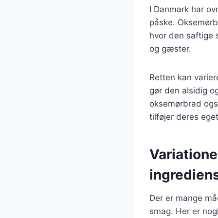
I Danmark har ovnr
påske. Oksemørbrad
hvor den saftige 
og gæster.
Retten kan variere
gør den alsidig og
oksemørbrad også
tilføjer deres ege
Variatione
ingredien
Der er mange måde
smag. Her er nogl