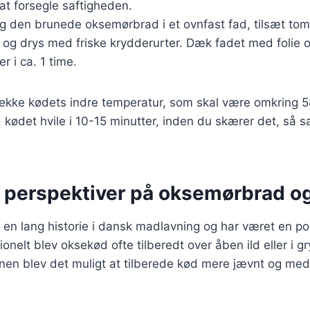
at forsegle saftigheden.
g den brunede oksemørbrad i et ovnfast fad, tilsæt tom
 og drys med friske krydderurter. Dæk fadet med folie 
r i ca. 1 time.
 tjekke kødets indre temperatur, som skal være omkring 5
kødet hvile i 10-15 minutter, inden du skærer det, så s
e perspektiver på oksemørbrad og
en lang historie i dansk madlavning og har været en p
tionelt blev oksekød ofte tilberedt over åben ild eller i
vnen blev det muligt at tilberede kød mere jævnt og me