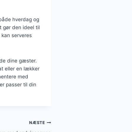
 både hverdag og
 gør den ideel til
 kan serveres
æde dine gæster.
t eller en lækker
imentere med
r passer til din
NÆSTE