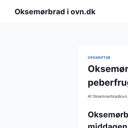
Fortsæt
Oksemørbrad i ovn.dk
til
indhold
OPSKRIFTER
Oksemørb
peberfru
Af
Oksemoerbradiovn
Oksemørbra
middagen