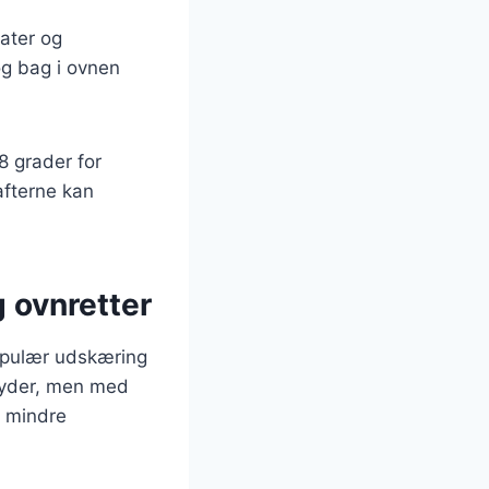
ater og
og bag i ovnen
8 grader for
afterne kan
 ovnretter
opulær udskæring
 gryder, men med
d mindre