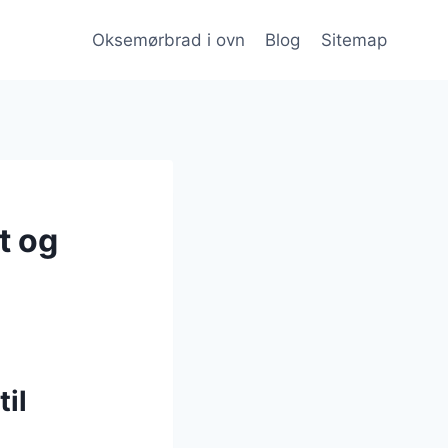
Oksemørbrad i ovn
Blog
Sitemap
t og
til