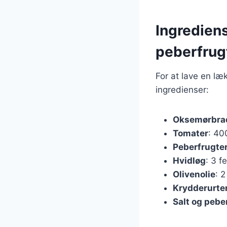
Ingredien
peberfrug
For at lave en l
ingredienser:
Oksemørbra
Tomater
: 40
Peberfrugte
Hvidløg
: 3 f
Olivenolie
: 2
Krydderurte
Salt og pebe