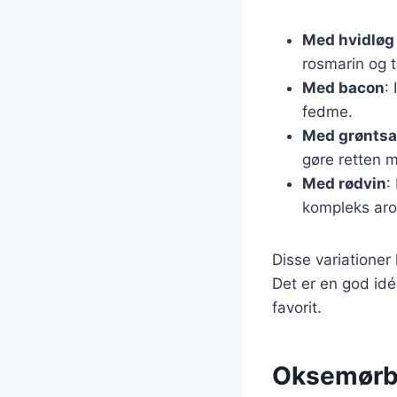
Med hvidløg
rosmarin og t
Med bacon
:
fedme.
Med grøntsa
gøre retten m
Med rødvin
:
kompleks ar
Disse variationer
Det er en god idé
favorit.
Oksemørbra