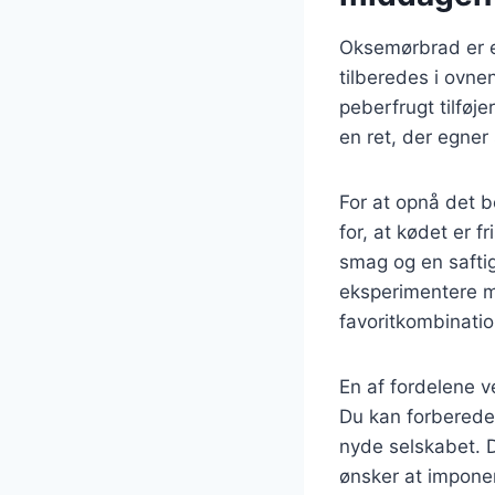
Oksemørbrad er e
tilberedes i ovne
peberfrugt tilføj
en ret, der egner 
For at opnå det b
for, at kødet er f
smag og en safti
eksperimentere me
favoritkombinatio
En af fordelene v
Du kan forberede 
nyde selskabet. De
ønsker at impone