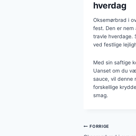
hverdag
Oksemørbrad i ov
fest. Den er nem 
travle hverdage.
ved festlige lejli
Med sin saftige k
Uanset om du vælg
sauce, vil denne
forskellige krydde
smag.
Indlægsnavi
FORRIGE