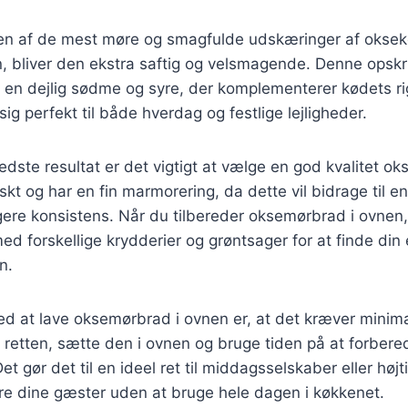
n af de mest møre og smagfulde udskæringer af oksek
n, bliver den ekstra saftig og velsmagende. Denne opsk
er en dejlig sødme og syre, der komplementerer kødets r
sig perfekt til både hverdag og festlige lejligheder.
edste resultat er det vigtigt at vælge en god kvalitet o
riskt og har en fin marmorering, da dette vil bidrage til 
gere konsistens. Når du tilbereder oksemørbrad i ovnen
d forskellige krydderier og grøntsager for at finde din
n.
ed at lave oksemørbrad i ovnen er, at det kræver minim
retten, sætte den i ovnen og bruge tiden på at forberede
t gør det til en ideel ret til middagsselskaber eller højt
re dine gæster uden at bruge hele dagen i køkkenet.