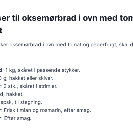
ser til oksemørbrad i ovn med to
t
ækker oksemørbrad i ovn med tomat og peberfrugt, skal 
d
: 1 kg, skåret i passende stykker.
0 g, hakket eller skiver.
r
: 2 stk., skåret i strimler.
ed, hakket.
 spsk, til stegning.
r
: Frisk timian og rosmarin, efter smag.
r
: Efter smag.