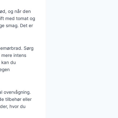
ød, og når den
rift med tomat og
ige smag. Det er
ksemørbrad. Sørg
en mere intens
, kan du
 egen
al overvågning.
 tilbehør eller
ider, hvor du