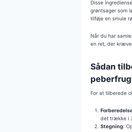
Disse ingrediense
grøntsager som lø
tilføje en smule 
Når du har samlet
en ret, der kræver
Sådan til
peberfrug
For at tilberede 
Forberedelse
det trække i 
Stegning
: O