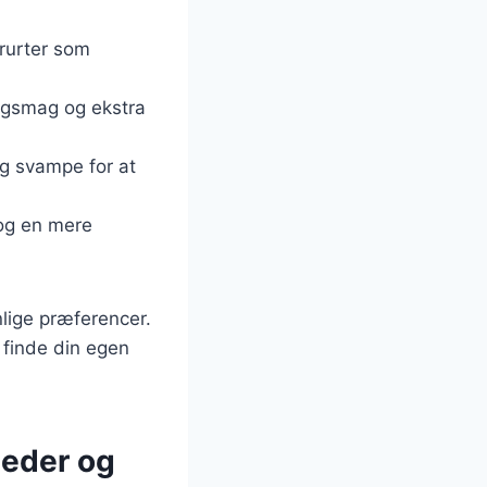
erurter som
røgsmag og ekstra
og svampe for at
 og en mere
lige præferencer.
 finde din egen
gheder og