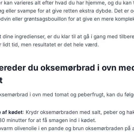
r kan varieres alt efter hvad du har hjemme, og du kan t
g eller svampe for at give retten ekstra dybde. Det er o
rødvin eller grøntsagsbouillon for at give en mere kompl
 dine ingredienser, er du klar til at gå i gang med tilbe
 lidt tid, men resultatet er det hele værd.
bereder du oksemørbrad i ovn me
t
oksemørbrad i ovn med tomat og peberfrugt, kan du følge
 af kødet
: Krydr oksemørbraden med salt, peber og hak
30 minutter for at få smagen ind i kødet.
pvarm olivenolie i en pande og brun oksemørbraden på al