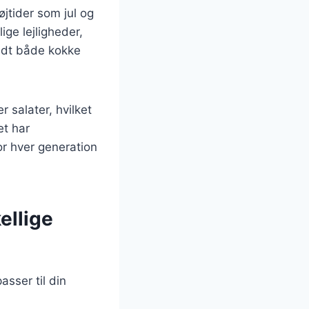
øjtider som jul og
ige lejligheder,
andt både kokke
r salater, hvilket
et har
r hver generation
ellige
sser til din