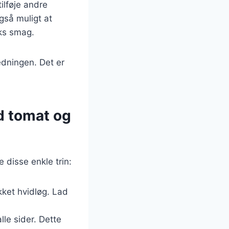
ilføje andre
gså muligt at
eks smag.
redningen. Det er
d tomat og
 disse enkle trin:
ket hvidløg. Lad
le sider. Dette