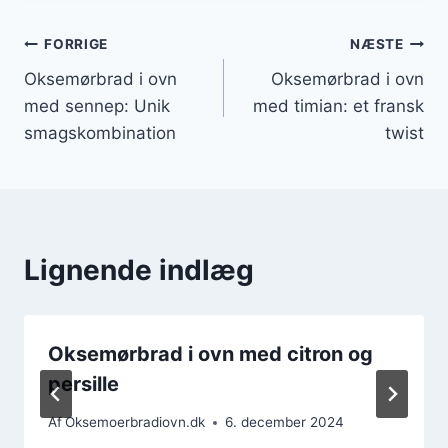
Indlægsnavigation
FORRIGE
NÆSTE
Oksemørbrad i ovn
Oksemørbrad i ovn
med sennep: Unik
med timian: et fransk
smagskombination
twist
Lignende indlæg
Oksemørbrad i ovn med citron og
persille
Af
Oksemoerbradiovn.dk
6. december 2024