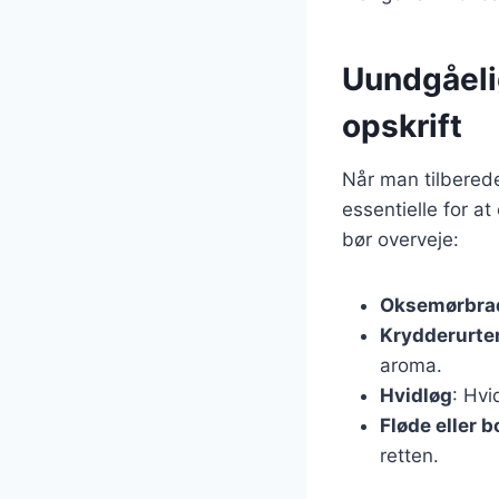
Uundgåeli
opskrift
Når man tilbered
essentielle for at
bør overveje:
Oksemørbra
Krydderurte
aroma.
Hvidløg
: Hvi
Fløde eller b
retten.