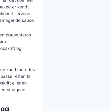
r når det kommer
ksekød er kendt
tionelt serveres
elsmagende sauce.
 den præsenteres
ørre
pskrift og
en kan tilberedes
passe retten til
krift eller en
 med smagene.
 og