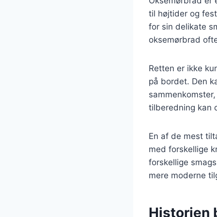
Oksemørbrad er e
til højtider og f
for sin delikate 
oksemørbrad ofte
Retten er ikke ku
på bordet. Den kan
sammenkomster, h
tilberedning kan
En af de mest ti
med forskellige kr
forskellige smags
mere moderne til
Historien 