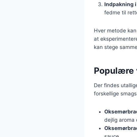
Indpakning 
fedme til rett
Hver metode kan t
at eksperimentere
kan stege samme
Populære v
Der findes utallig
forskellige smags
Oksemørbrad
dejlig aroma
Oksemørbrad
sauce.