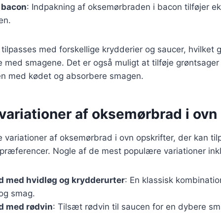
i bacon
: Indpakning af oksemørbraden i bacon tilføjer e
en.
ilpasses med forskellige krydderier og saucer, hvilket g
 med smagene. Det er også muligt at tilføje grøntsager t
n med kødet og absorbere smagen.
ariationer af oksemørbrad i ovn 
e variationer af oksemørbrad i ovn opskrifter, der kan til
præferencer. Nogle af de mest populære variationer ink
 med hvidløg og krydderurter
: En klassisk kombinatio
 og smag.
 med rødvin
: Tilsæt rødvin til saucen for en dybere s