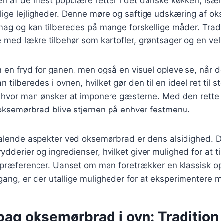
n af de mest populære retter i det danske køkken, isæ
estlige lejligheder. Denne møre og saftige udskæring af o
smag og kan tilberedes på mange forskellige måder. Tradi
 med lækre tilbehør som kartofler, grøntsager og en v
n en fryd for ganen, men også en visuel oplevelse, når
 tilberedes i ovnen, hvilket gør den til en ideel ret til st
vor man ønsker at imponere gæsterne. Med den rette o
 oksemørbrad blive stjernen på enhver festmenu.
ltalende aspekter ved oksemørbrad er dens alsidighed. D
ydderier og ingredienser, hvilket giver mulighed for at til
præferencer. Uanset om man foretrækker en klassisk ops
gang, er der utallige muligheder for at eksperimentere
bag oksemørbrad i ovn: Tradition