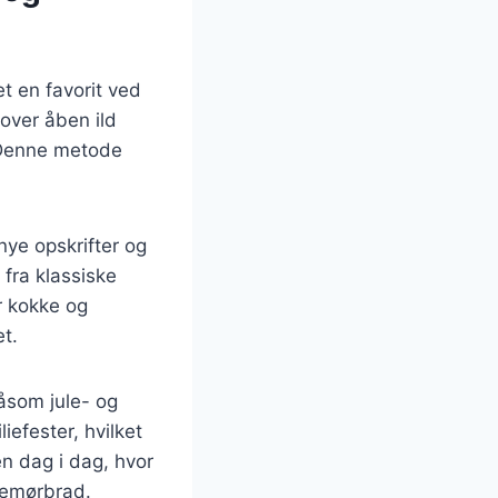
t en favorit ved
 over åben ild
 Denne metode
nye opskrifter og
 fra klassiske
or kokke og
t.
såsom jule- og
efester, hvilket
en dag i dag, hvor
semørbrad.