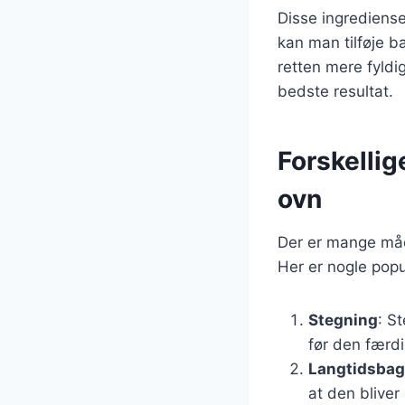
Disse ingrediense
kan man tilføje b
retten mere fyldi
bedste resultat.
Forskellig
ovn
Der er mange måd
Her er nogle pop
Stegning
: S
før den færdi
Langtidsbag
at den bliver