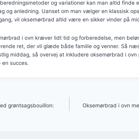
eredningsmetoder og variationer kan man altid finde en
ag og anledning. Uanset om man vælger en klassisk opskr
gang, vil oksemørbrad altid være en sikker vinder på m
mørbrad i ovn kræver lidt tid og forberedelse, men belø
rende ret, der vil glæde både familie og venner. Så næ
stlig middag, så overvej at inkludere oksemørbrad i ov
ve en succes.
gation
ed grøntsagsbouillon:
Oksemørbrad i ovn med 