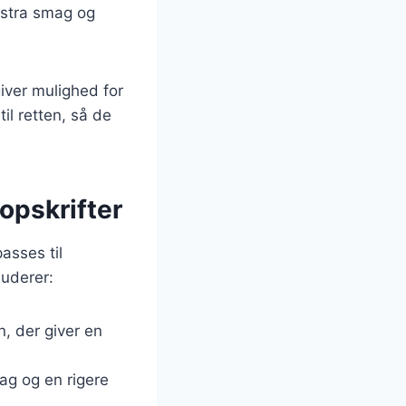
kstra smag og
iver mulighed for
il retten, så de
opskrifter
passes til
luderer:
n, der giver en
mag og en rigere