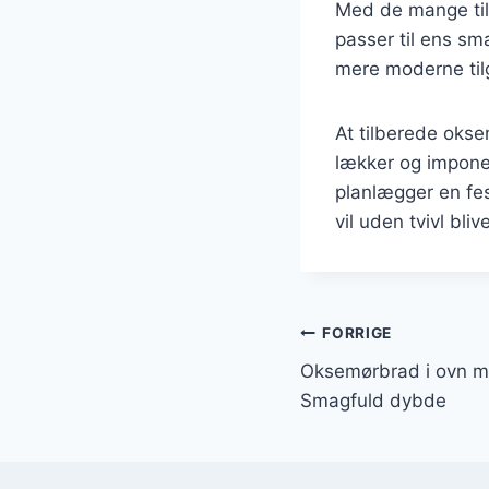
Med de mange tilb
passer til ens sm
mere moderne til
At tilberede okse
lækker og impone
planlægger en fe
vil uden tvivl bli
Indlægsnavi
FORRIGE
Oksemørbrad i ovn m
Smagfuld dybde