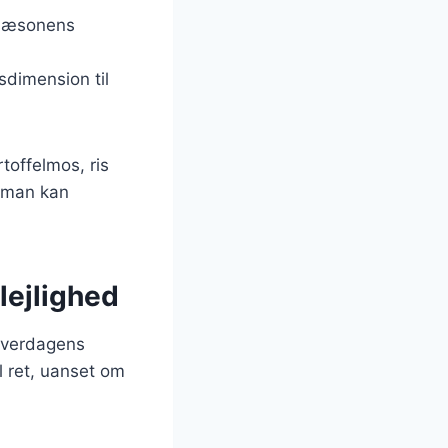
sæsonens
dimension til
toffelmos, ris
n man kan
 lejlighed
 hverdagens
l ret, uanset om