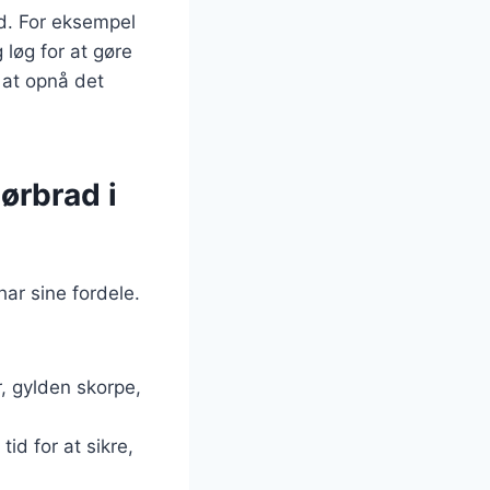
ed. For eksempel
løg for at gøre
 at opnå det
ørbrad i
ar sine fordele.
, gylden skorpe,
id for at sikre,