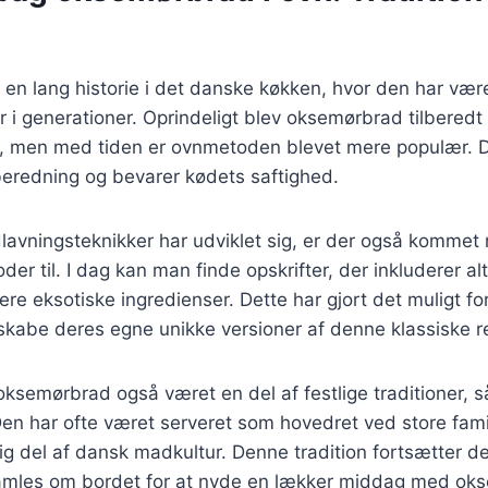
n lang historie i det danske køkken, hvor den har være
er i generationer. Oprindeligt blev oksemørbrad tilberedt
e, men med tiden er ovnmetoden blevet mere populær.
lberedning og bevarer kødets saftighed.
lavningsteknikker har udviklet sig, er der også kommet 
er til. I dag kan man finde opskrifter, der inkluderer alt
mere eksotiske ingredienser. Dette har gjort det muligt f
kabe deres egne unikke versioner af denne klassiske re
 oksemørbrad også været en del af festlige traditioner, 
n har ofte været serveret som hovedret ved store famili
gtig del af dansk madkultur. Denne tradition fortsætter d
amles om bordet for at nyde en lækker middag med ok