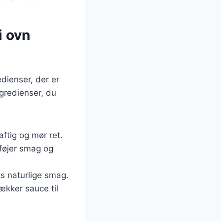
i ovn
dienser, der er
ngredienser, du
aftig og mør ret.
lføjer smag og
s naturlige smag.
lækker sauce til