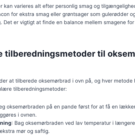
r kan varieres alt efter personlig smag og tilgængeligh
acon for ekstra smag eller grøntsager som gulerødder og 
g. Det er vigtigt at finde en balance mellem smagene for
e tilberedningsmetoder til oksem
er at tilberede oksemørbrad i ovn på, og hver metode h
ulære tilberedningsmetoder:
teg oksemørbraden på en pande først for at få en lækker
ggøres i ovnen.
ning
: Bag oksemørbraden ved lav temperatur i længere t
 ekstra mør og saftig.