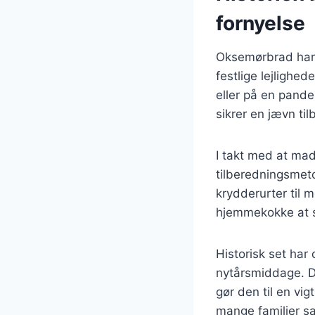
fornyelse
Oksemørbrad har e
festlige lejlighed
eller på en pand
sikrer en jævn ti
I takt med at mad
tilberedningsmetod
krydderurter til 
hjemmekokke at s
Historisk set har
nytårsmiddage. De
gør den til en vi
mange familier s