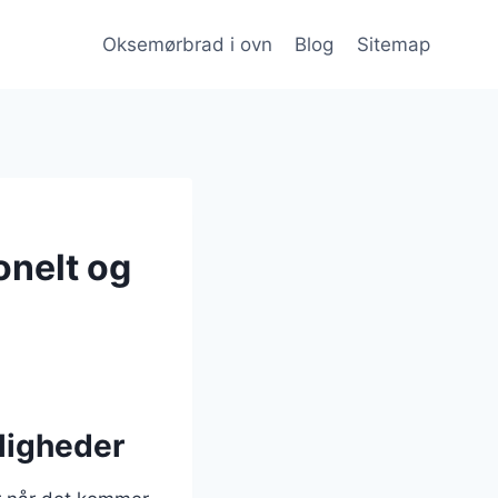
Oksemørbrad i ovn
Blog
Sitemap
onelt og
jligheder