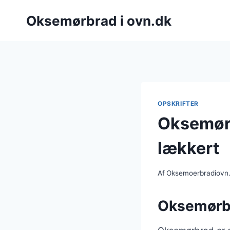
Fortsæt
Oksemørbrad i ovn.dk
til
indhold
OPSKRIFTER
Oksemørbr
lækkert
Af
Oksemoerbradiovn
Oksemørbra