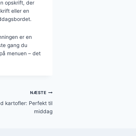
 opskrift, der
ift eller en
iddagsbordet.
nningen er en
ste gang du
n på menuen – det
NÆSTE
kartofler: Perfekt til
middag