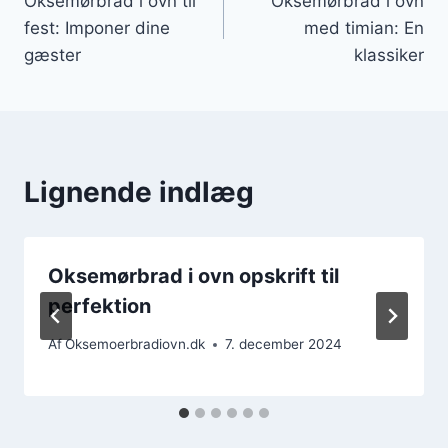
Oksemørbrad i ovn til
Oksemørbrad i ovn
fest: Imponer dine
med timian: En
gæster
klassiker
Lignende indlæg
Oksemørbrad i ovn opskrift til
perfektion
Af
Oksemoerbradiovn.dk
7. december 2024