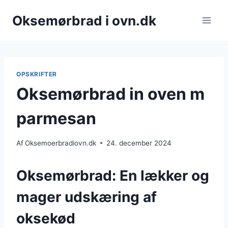
Fortsæt
Oksemørbrad i ovn.dk
til
indhold
OPSKRIFTER
Oksemørbrad in oven m
parmesan
Af
Oksemoerbradiovn.dk
24. december 2024
Oksemørbrad: En lækker og
mager udskæring af
oksekød