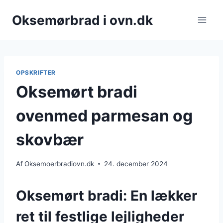
Fortsæt
Oksemørbrad i ovn.dk
til
indhold
OPSKRIFTER
Oksemørt bradi
ovenmed parmesan og
skovbær
Af
Oksemoerbradiovn.dk
24. december 2024
Oksemørt bradi: En lækker
ret til festlige lejligheder