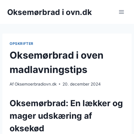
Fortsæt
Oksemørbrad i ovn.dk
til
indhold
OPSKRIFTER
Oksemørbrad i oven
madlavningstips
Af
Oksemoerbradiovn.dk
20. december 2024
Oksemørbrad: En lækker og
mager udskæring af
oksekød