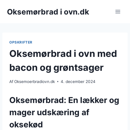
Fortsæt
Oksemørbrad i ovn.dk
til
indhold
OPSKRIFTER
Oksemørbrad i ovn med
bacon og grøntsager
Af
Oksemoerbradiovn.dk
4. december 2024
Oksemørbrad: En lækker og
mager udskæring af
oksekød