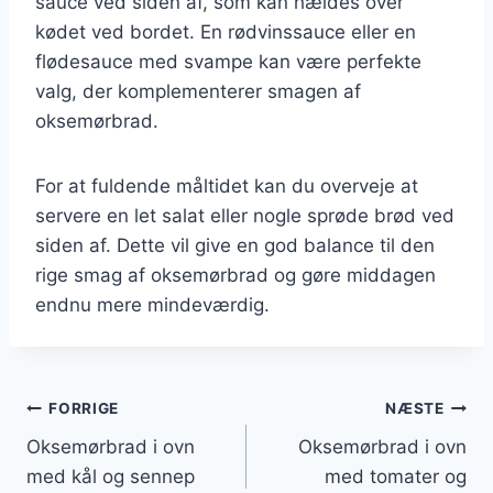
sauce ved siden af, som kan hældes over
kødet ved bordet. En rødvinssauce eller en
flødesauce med svampe kan være perfekte
valg, der komplementerer smagen af
oksemørbrad.
For at fuldende måltidet kan du overveje at
servere en let salat eller nogle sprøde brød ved
siden af. Dette vil give en god balance til den
rige smag af oksemørbrad og gøre middagen
endnu mere mindeværdig.
Indlægsnavigation
FORRIGE
NÆSTE
Oksemørbrad i ovn
Oksemørbrad i ovn
med kål og sennep
med tomater og