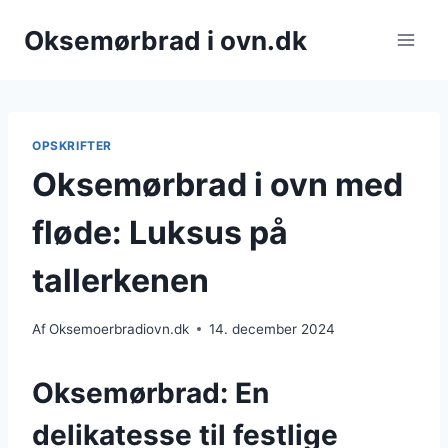
Fortsæt
Oksemørbrad i ovn.dk
til
indhold
OPSKRIFTER
Oksemørbrad i ovn med
fløde: Luksus på
tallerkenen
Af
Oksemoerbradiovn.dk
14. december 2024
Oksemørbrad: En
delikatesse til festlige