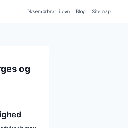
Oksemørbrad i ovn
Blog
Sitemap
rges og
lighed