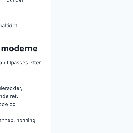
åltidet.
il moderne
an tilpasses efter
lerødder,
nde ret.
ybde og
sennep, honning