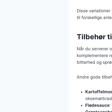
Disse variationer
til forskellige a
Tilbehør t
Når du serverer o
komplementere ret
bitterhed og spr
Andre gode tilbeh
Kartoffelmo
oksemørbrad
Flødesauce
:
Grøntsagsbo