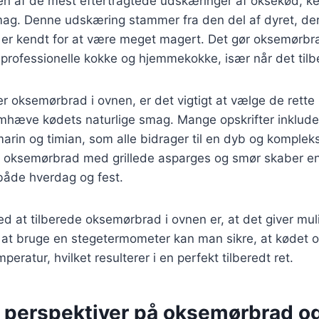
n af de mest eftertragtede udskæringer af oksekød, ke
mag. Denne udskæring stammer fra den del af dyret, der
 er kendt for at være meget magert. Det gør oksemørbra
professionelle kokke og hjemmekokke, især når det tilb
r oksemørbrad i ovnen, er det vigtigt at vælge de rette
remhæve kødets naturlige smag. Mange opskrifter inklude
arin og timian, som alle bidrager til en dyb og komplek
 oksemørbrad med grillede asparges og smør skaber en
l både hverdag og fest.
ed at tilberede oksemørbrad i ovnen er, at det giver mu
d at bruge en stegetermometer kan man sikre, at kødet 
ratur, hvilket resulterer i en perfekt tilberedt ret.
e perspektiver på oksemørbrad o