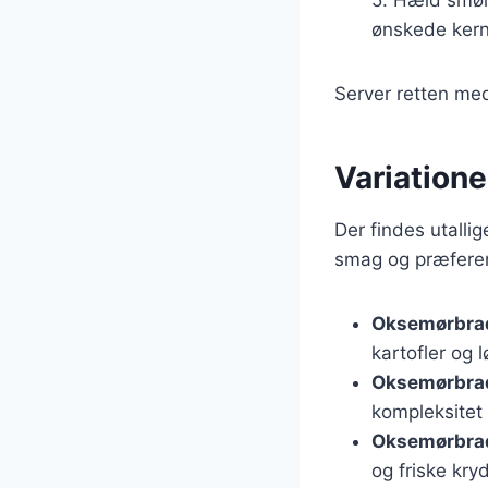
ønskede kern
Server retten med
Variatione
Der findes utalli
smag og præferen
Oksemørbra
kartofler og 
Oksemørbra
kompleksitet 
Oksemørbrad
og friske kr