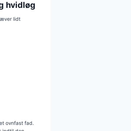
g hvidløg
æver lidt
et ovnfast fad.
 indtil den