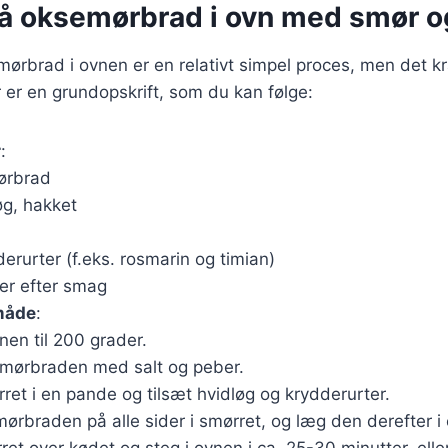
på oksemørbrad i ovn med smør o
mørbrad i ovnen er en relativt simpel proces, men det kr
 er en grundopskrift, som du kan følge:
r
:
ørbrad
øg, hakket
derurter (f.eks. rosmarin og timian)
er efter smag
måde
:
nen til 200 grader.
emørbraden med salt og peber.
ret i en pande og tilsæt hvidløg og krydderurter.
ørbraden på alle sider i smørret, og læg den derefter i 
et over kødet og steg i ovnen i ca. 25-30 minutter, eller