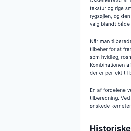
Oksemørbrad er e
tekstur og rige s
rygsøjlen, og den
valg blandt både 
Når man tilberede
tilbehør for at f
som hvidløg, rosm
Kombinationen af
der er perfekt ti
En af fordelene v
tilberedning. Ve
ønskede kernetempe
Historisk