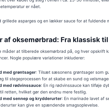
etemperatur er nået.
 grillede asparges og en lækker sauce for at fuldende m
r af oksemørbrad: Fra klassisk t
ge måder at tilberede oksemørbrad på, og hver opskrift k
cer. Nogle populære variationer inkluderer:
d med grøntsager
: Tilsæt sæsonens grøntsager som gu
løg til stegeprocessen for at skabe en sund og velsmage
d med rødvinssauce
: En rig rødvinssauce kan tilføje d
til retten, hvilket gør den endnu mere festlig.
 med sennep og krydderurter
: En marinade lavet af 
ydderurter kan give en spændende smagsoplevelse.