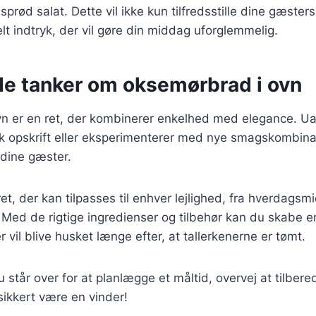
sprød salat. Dette vil ikke kun tilfredsstille dine gæste
elt indtryk, der vil gøre din middag uforglemmelig.
de tanker om oksemørbrad i ovn
n er en ret, der kombinerer enkelhed med elegance. U
k opskrift eller eksperimenterer med nye smagskombinat
 dine gæster.
ret, der kan tilpasses til enhver lejlighed, fra hverdagsmi
ed de rigtige ingredienser og tilbehør kan du skabe e
 vil blive husket længe efter, at tallerkenerne er tømt.
står over for at planlægge et måltid, overvej at tilber
 sikkert være en vinder!