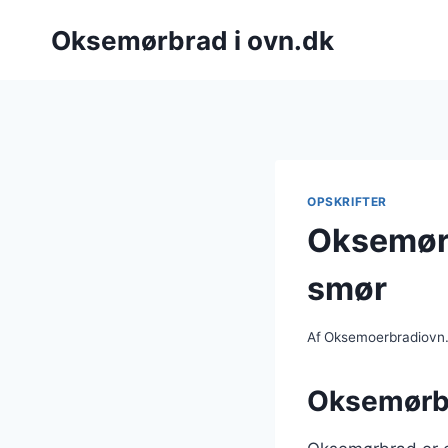
Fortsæt
Oksemørbrad i ovn.dk
til
indhold
OPSKRIFTER
Oksemørb
smør
Af
Oksemoerbradiovn
Oksemørbra