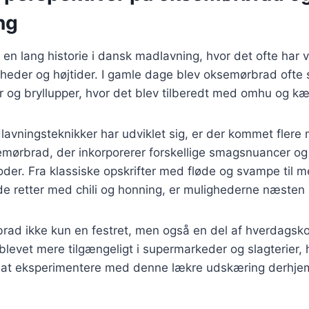
ng
n lang historie i dansk madlavning, hvor det ofte har 
igheder og højtider. I gamle dage blev oksemørbrad ofte
er og bryllupper, hvor det blev tilberedt med omhu og kæ
lavningsteknikker har udviklet sig, er der kommet fler
emørbrad, der inkorporerer forskellige smagsnuancer og
der. Fra klassiske opskrifter med fløde og svampe til m
e retter med chili og honning, er mulighederne næsten 
brad ikke kun en festret, men også en del af hverdagsk
blevet mere tilgængeligt i supermarkeder og slagterier, h
k at eksperimentere med denne lækre udskæring derhj