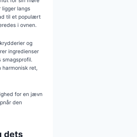
ndt for sin møre
 ligger langs
d til et populært
eredes i ovnen.
 krydderier og
rer ingredienser
s smagsprofil.
 harmonisk ret,
lighed for en jævn
opnår den
g dets