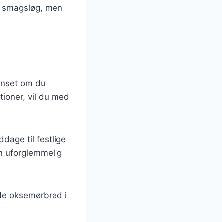
rs smagsløg, men
anset om du
ioner, vil du med
ddage til festlige
n uforglemmelig
ede oksemørbrad i