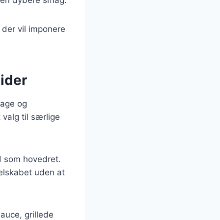
 der vil imponere
tider
dage og
valg til særlige
d som hovedret.
selskabet uden at
auce, grillede