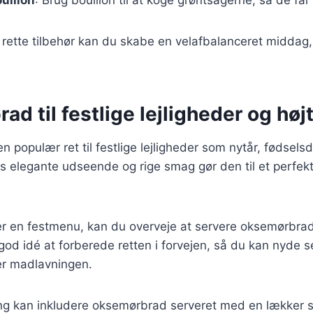
rette tilbehør kan du skabe en velafbalanceret middag,
d til festlige lejligheder og høj
 populær ret til festlige lejligheder som nytår, fødsels
ns elegante udseende og rige smag gør den til et perfekt 
r en festmenu, kan du overveje at servere oksemørbra
od idé at forberede retten i forvejen, så du kan nyde 
er madlavningen.
ing kan inkludere oksemørbrad serveret med en lækker s