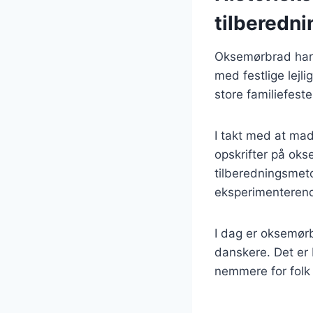
tilberedni
Oksemørbrad har e
med festlige lejl
store familiefest
I takt med at mad
opskrifter på oks
tilberedningsmeto
eksperimenterend
I dag er oksemør
danskere. Det er 
nemmere for fol