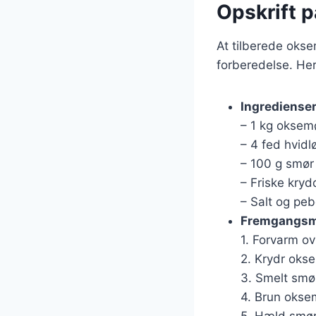
Opskrift 
At tilberede okse
forberedelse. Her
Ingrediense
– 1 kg oksem
– 4 fed hvidl
– 100 g smør
– Friske kryd
– Salt og peb
Fremgangs
1. Forvarm ov
2. Krydr oks
3. Smelt smør
4. Brun oksem
5. Hæld smørr