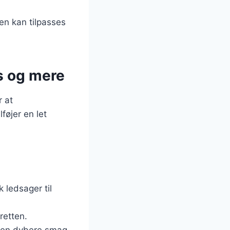
en kan tilpasses
s og mere
r at
føjer en let
 ledsager til
retten.
år en dybere smag.