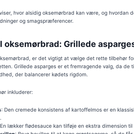
 viser, hvor alsidig oksemørbrad kan være, og hvordan d
nledninger og smagspræferencer.
il oksemørbrad: Grillede asparge
ksemørbrad, er det vigtigt at vælge det rette tilbehør fo
ten. Grillede asparges er et fremragende valg, da de til
ødhed, der balancerer kødets rigdom.
ør inkluderer:
s
: Den cremede konsistens af kartoffelmos er en klassisk
.
 En lækker flødesauce kan tilføje en ekstra dimension til 
uillon
: Brug bouillon til at koge grøntsagerne, så de f