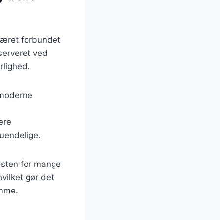
været forbundet
 serveret ved
rlighed.
e moderne
ere
uendelige.
osten for mange
vilket gør det
emme.