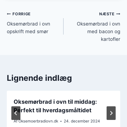
Indlægsnavigation
FORRIGE
NÆSTE
Oksemørbrad i ovn
Oksemørbrad i ovn
opskrift med smør
med bacon og
kartofler
Lignende indlæg
Oksemørbrad i ovn til middag:
Perfekt til hverdagsmåltidet
Af
Oksemoerbradiovn.dk
24. december 2024