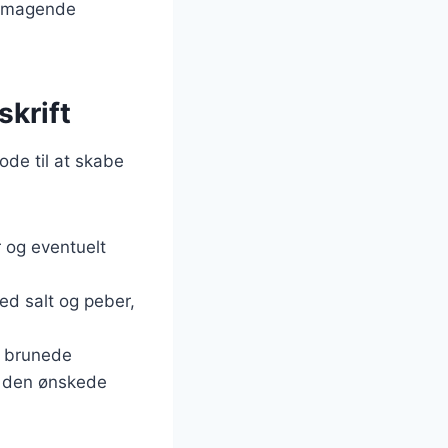
elsmagende
skrift
ode til at skabe
r og eventuelt
ed salt og peber,
n brunede
il den ønskede