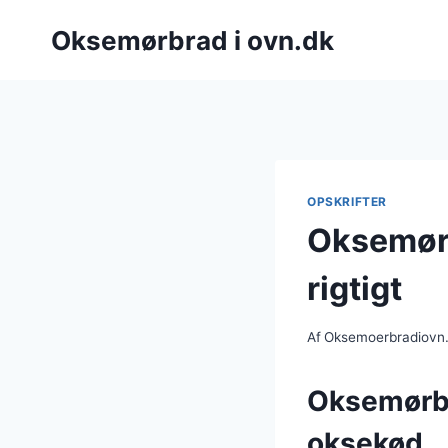
Fortsæt
Oksemørbrad i ovn.dk
til
indhold
OPSKRIFTER
Oksemørb
rigtigt
Af
Oksemoerbradiovn
Oksemørbr
oksekød