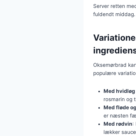
Server retten med 
fuldendt middag.
Variatione
ingredien
Oksemørbrad kan v
populære variatio
Med hvidløg
rosmarin og 
Med fløde o
er næsten fæ
Med rødvin
:
lækker sauce