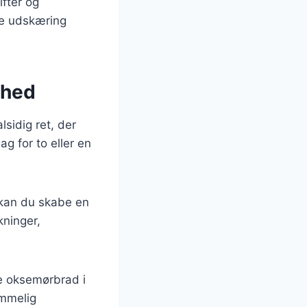
ifter og
re udskæring
ghed
sidig ret, der
g for to eller en
 kan du skabe en
kninger,
de oksemørbrad i
emmelig