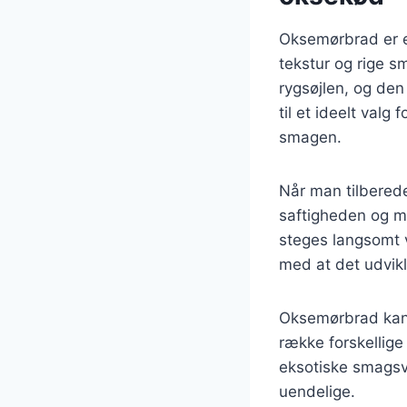
Oksemørbrad er e
tekstur og rige s
rygsøjlen, og de
til et ideelt val
smagen.
Når man tilberede
saftigheden og m
steges langsomt v
med at det udvikl
Oksemørbrad kan 
række forskellige
eksotiske smagsv
uendelige.