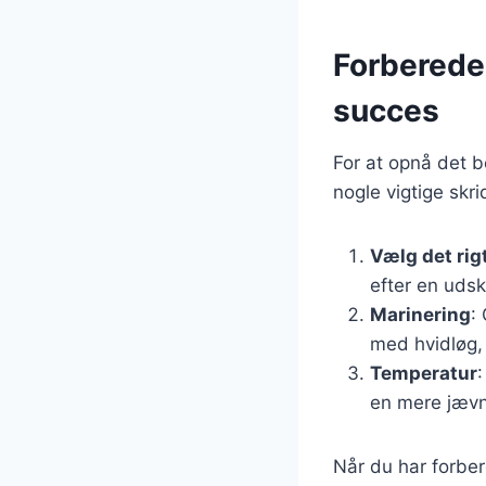
Forberedel
succes
For at opnå det 
nogle vigtige skri
Vælg det rig
efter en uds
Marinering
:
med hvidløg, 
Temperatur
en mere jævn
Når du har forber