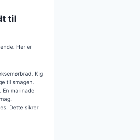
 til
rende. Her er
 oksemørbrad. Kig
ge til smagen.
er. En marinade
smag.
es. Dette sikrer