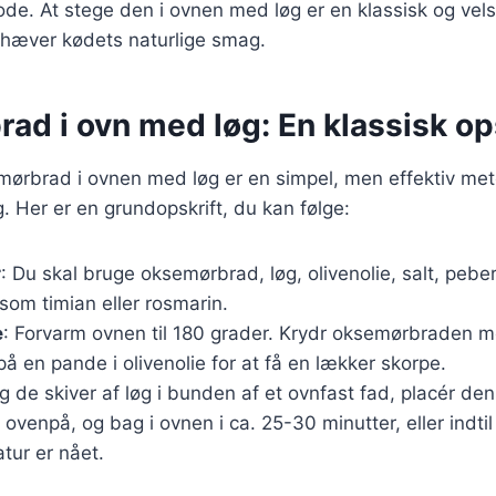
ode. At stege den i ovnen med løg er en klassisk og v
hæver kødets naturlige smag.
d i ovn med løg: En klassisk op
mørbrad i ovnen med løg er en simpel, men effektiv met
 Her er en grundopskrift, du kan følge:
r
: Du skal bruge oksemørbrad, løg, olivenolie, salt, pebe
som timian eller rosmarin.
e
: Forvarm ovnen til 180 grader. Krydr oksemørbraden m
å en pande i olivenolie for at få en lækker skorpe.
g de skiver af løg i bunden af et ovnfast fad, placér de
venpå, og bag i ovnen i ca. 25-30 minutter, eller indt
tur er nået.