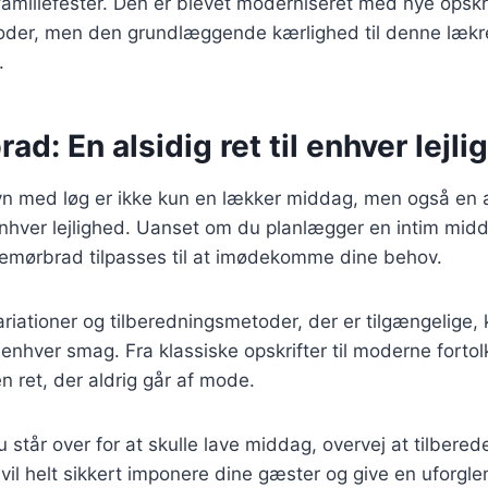
 familiefester. Den er blevet moderniseret med nye opskr
oder, men den grundlæggende kærlighed til denne læk
.
d: En alsidig ret til enhver lejli
n med løg er ikke kun en lækker middag, men også en al
 enhver lejlighed. Uanset om du planlægger en intim midda
semørbrad tilpasses til at imødekomme dine behov.
iationer og tilberedningsmetoder, der er tilgængelige,
l enhver smag. Fra klassiske opskrifter til moderne fortol
 ret, der aldrig går af mode.
står over for at skulle lave middag, overvej at tilbere
vil helt sikkert imponere dine gæster og give en uforgl