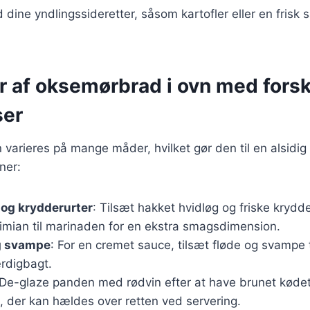
dine yndlingssideretter, såsom kartofler eller en frisk s
r af oksemørbrad i ovn med forsk
ser
arieres på mange måder, hvilket gør den til en alsidig 
ner:
 og krydderurter
: Tilsæt hakket hvidløg og friske krydd
timian til marinaden for en ekstra smagsdimension.
g svampe
: For en cremet sauce, tilsæt fløde og svampe t
rdigbagt.
 De-glaze panden med rødvin efter at have brunet kødet
, der kan hældes over retten ved servering.