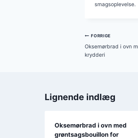
smagsoplevelse.
Indlægsnavi
FORRIGE
Oksemørbrad i ovn med
krydderi
Lignende indlæg
n med
Oksemørbrad i ovn med
yld
grøntsagsbouillon for