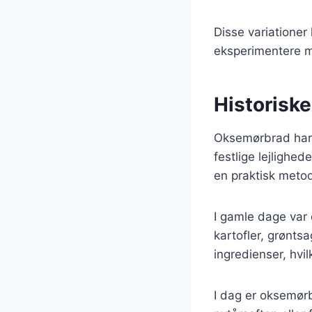
Disse variationer
eksperimentere me
Historisk
Oksemørbrad har e
festlige lejlighed
en praktisk meto
I gamle dage var
kartofler, grøntsa
ingredienser, hvi
I dag er oksemørb