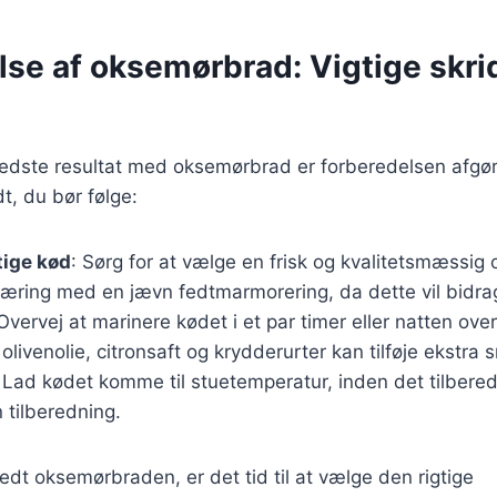
se af oksemørbrad: Vigtige skridt
bedste resultat med oksemørbrad er forberedelsen afgø
dt, du bør følge:
tige kød
: Sørg for at vælge en frisk og kvalitetsmæssig
kæring med en jævn fedtmarmorering, da dette vil bidra
 Overvej at marinere kødet i et par timer eller natten ov
olivenolie, citronsaft og krydderurter kan tilføje ekstra 
: Lad kødet komme til stuetemperatur, inden det tilbered
 tilberedning.
edt oksemørbraden, er det tid til at vælge den rigtige