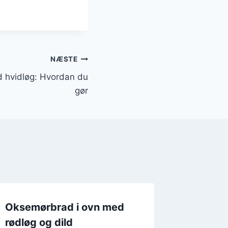
NÆSTE
 hvidløg: Hvordan du
gør
Oksemørbrad i ovn med
Oksemø
rødløg og dild
tomat o