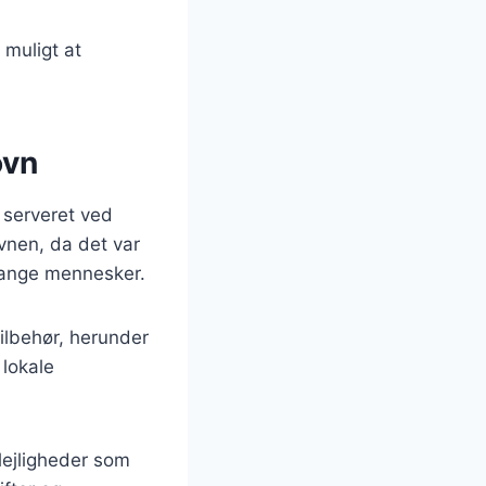
 muligt at
ovn
 serveret ved
ovnen, da det var
 mange mennesker.
ilbehør, herunder
 lokale
 lejligheder som