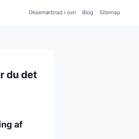
Oksemørbrad i ovn
Blog
Sitemap
r du det
ng af