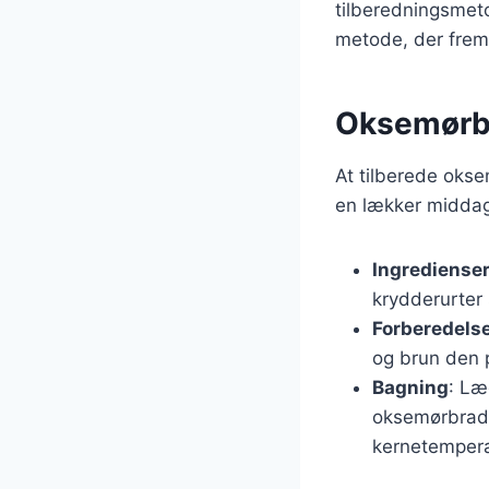
tilberedningsmet
metode, der frem
Oksemørbra
At tilberede okse
en lækker middag.
Ingrediense
krydderurter 
Forberedels
og brun den p
Bagning
: Læ
oksemørbrad o
kernetempera