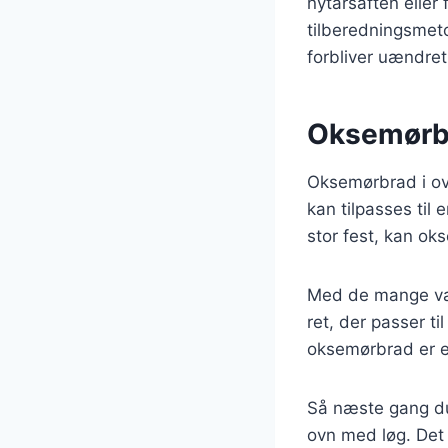
nytårsaften eller
tilberedningsmet
forbliver uændret
Oksemørbra
Oksemørbrad i ov
kan tilpasses til
stor fest, kan ok
Med de mange var
ret, der passer ti
oksemørbrad er en
Så næste gang du 
ovn med løg. Det 