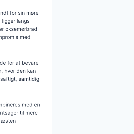
ndt for sin møre
 ligger langs
gør oksemørbrad
kompromis med
de for at bevare
n, hvor den kan
saftigt, samtidig
ombineres med en
øntsager til mere
 næsten