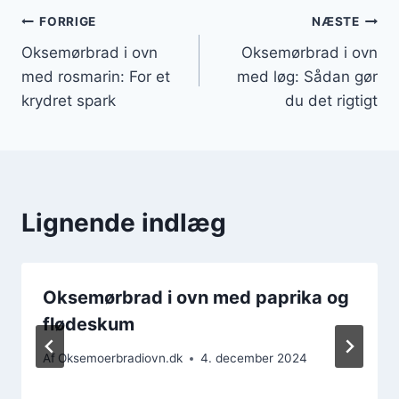
Indlægsnavigation
FORRIGE
NÆSTE
Oksemørbrad i ovn
Oksemørbrad i ovn
med rosmarin: For et
med løg: Sådan gør
krydret spark
du det rigtigt
Lignende indlæg
Oksemørbrad i ovn med paprika og
flødeskum
Af
Oksemoerbradiovn.dk
4. december 2024