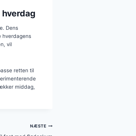
g hverdag
de. Dens
de hverdagens
, vil
sse retten til
sperimenterende
 lækker middag,
NÆSTE