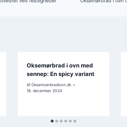
vedret ved festligheder
Oksemørbrad i ovn t
Oksemørbrad i ovn med
sennep: En spicy variant
Af
Oksemoerbradiovn.dk
16. december 2024