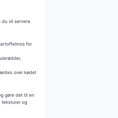
 du vil servere
artoffelmos for
ulerødder,
hældes over kødet
g gøre det til en
 teksturer og