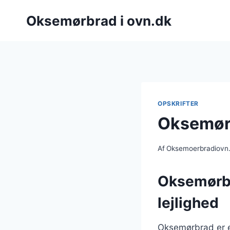
Fortsæt
Oksemørbrad i ovn.dk
til
indhold
OPSKRIFTER
Oksemørb
Af
Oksemoerbradiovn
Oksemørbra
lejlighed
Oksemørbrad er e