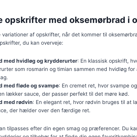
ge opskrifter med oksemørbrad i 
variationer af opskrifter, når det kommer til oksemørbra
skrifter, du kan overveje:
 med hvidløg og krydderurter
: En klassisk opskrift, h
erurter som rosmarin og timian sammen med hvidløg for 
ag.
 med fløde og svampe
: En cremet ret, hvor svampe og
en lækker sauce, der passer perfekt til det møre kød.
 med rødvin
: En elegant ret, hvor rødvin bruges til at 
ce, der hælder over den færdige ret.
kan tilpasses efter din egen smag og præferencer. Du k
rydderier og tilbehør for at finde din egen favoritkombin