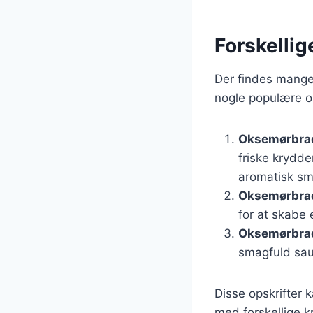
Forskelli
Der findes mange 
nogle populære op
Oksemørbrad
friske krydd
aromatisk sm
Oksemørbrad
for at skabe 
Oksemørbrad
smagfuld sau
Disse opskrifter 
med forskellige k