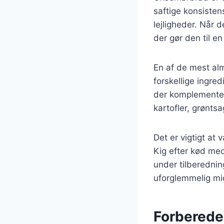
saftige konsisten
lejligheder. Når 
der gør den til e
En af de mest al
forskellige ingre
der komplementer
kartofler, grønts
Det er vigtigt at
Kig efter kød med
under tilberedni
uforglemmelig mi
Forberedel