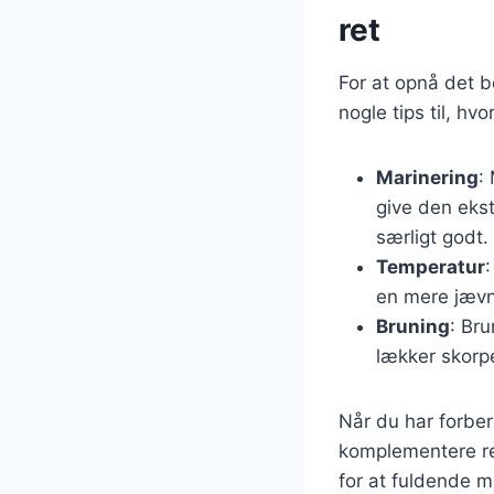
ret
For at opnå det 
nogle tips til, h
Marinering
:
give den eks
særligt godt.
Temperatur
en mere jævn
Bruning
: Br
lækker skorp
Når du har forber
komplementere ret
for at fuldende m