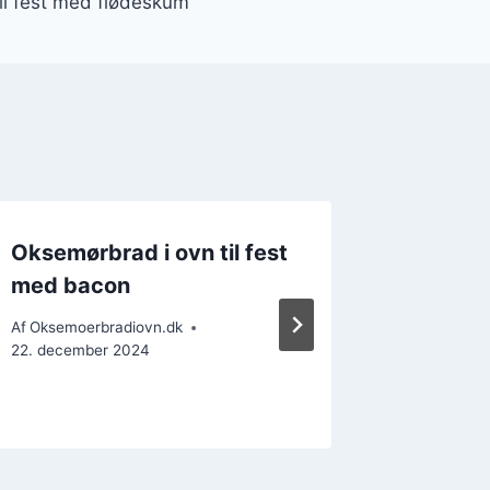
il fest med flødeskum
Oksemørbrad i ovn til fest
Oksemø
med bacon
cherry
peberf
Af
Oksemoerbradiovn.dk
22. december 2024
Af
Oksemoe
6. decemb