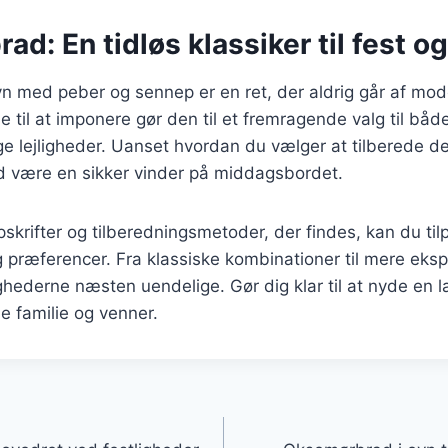
d: En tidløs klassiker til fest o
n med peber og sennep er en ret, der aldrig går af mo
e til at imponere gør den til et fremragende valg til bå
ige lejligheder. Uanset hvordan du vælger at tilberede den
d være en sikker vinder på middagsbordet.
rifter og tilberedningsmetoder, der findes, kan du tilpa
 præferencer. Fra klassiske kombinationer til mere ek
ighederne næsten uendelige. Gør dig klar til at nyde en
e familie og venner.
gation