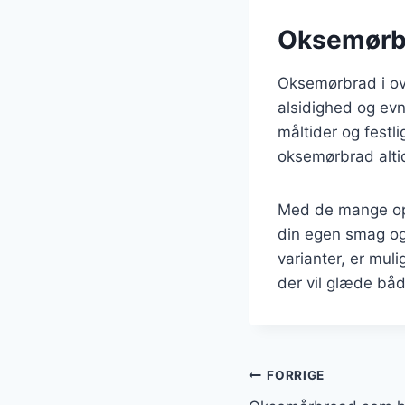
Oksemørbra
Oksemørbrad i ov
alsidighed og evn
måltider og festl
oksemørbrad alti
Med de mange opsk
din egen smag og
varianter, er mul
der vil glæde båd
Indlægsnavi
FORRIGE