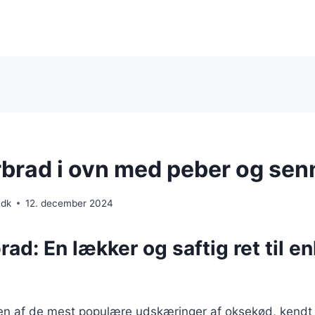
rad i ovn med peber og sen
.dk
12. december 2024
d: En lækker og saftig ret til e
n af de mest populære udskæringer af oksekød, kendt 