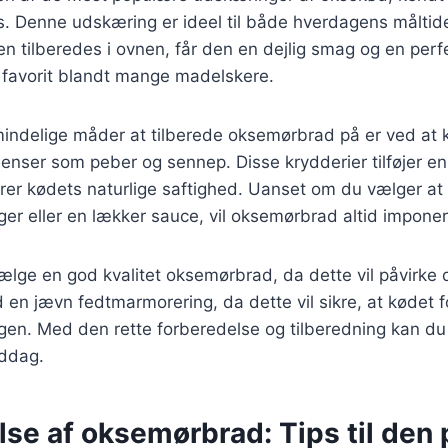
s. Denne udskæring er ideel til både hverdagens måltide
den tilberedes i ovnen, får den en dejlig smag og en perf
n favorit blandt mange madelskere.
mindelige måder at tilberede oksemørbrad på er ved at
dienser som peber og sennep. Disse krydderier tilføjer 
er kødets naturlige saftighed. Uanset om du vælger a
ager eller en lækker sauce, vil oksemørbrad altid impone
 vælge en god kvalitet oksemørbrad, da dette vil påvirke 
 en jævn fedtmarmorering, da dette vil sikre, at kødet fo
ngen. Med den rette forberedelse og tilberedning kan d
ddag.
se af oksemørbrad: Tips til den 