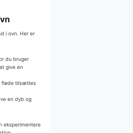
ovn
d i ovn. Her er
vor du bruger
at give en
 fløde tilsættes
lave en dyb og
an eksperimentere
ation.