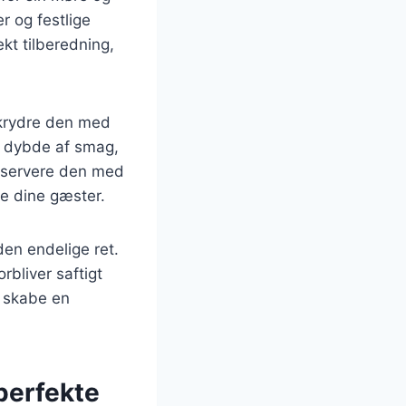
r og festlige
ekt tilberedning,
 krydre den med
en dybde af smag,
t servere den med
re dine gæster.
den endelige ret.
rbliver saftigt
u skabe en
perfekte