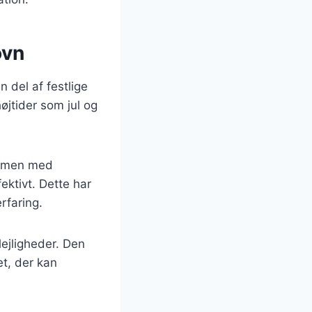
ovn
 del af festlige
øjtider som jul og
d, men med
ektivt. Dette har
rfaring.
lejligheder. Den
et, der kan