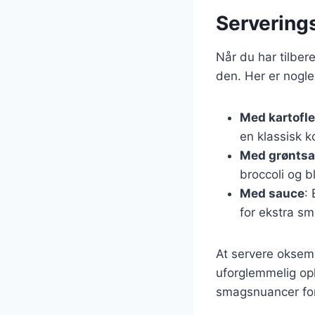
Serverings
Når du har tilber
den. Her er nogle
Med kartofle
en klassisk k
Med grøntsa
broccoli og b
Med sauce
:
for ekstra sm
At servere oksemø
uforglemmelig opl
smagsnuancer for