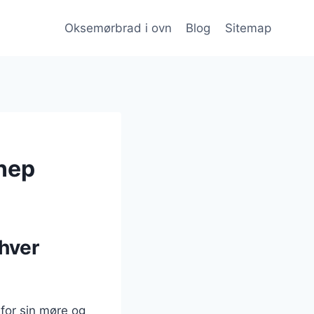
Oksemørbrad i ovn
Blog
Sitemap
nep
nhver
for sin møre og