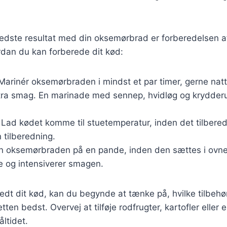
bedste resultat med din oksemørbrad er forberedelsen a
vordan du kan forberede dit kød:
 Marinér oksemørbraden i mindst et par timer, gerne natt
tra smag. En marinade med sennep, hvidløg og krydderu
: Lad kødet komme til stuetemperatur, inden det tilbered
 tilberedning.
un oksemørbraden på en pande, inden den sættes i ovne
e og intensiverer smagen.
edt dit kød, kan du begynde at tænke på, hvilke tilbehør
ten bedst. Overvej at tilføje rodfrugter, kartofler eller
åltidet.