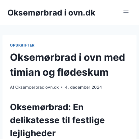
Fortsæt
Oksemørbrad i ovn.dk
til
indhold
OPSKRIFTER
Oksemørbrad i ovn med
timian og flødeskum
Af
Oksemoerbradiovn.dk
4. december 2024
Oksemørbrad: En
delikatesse til festlige
lejligheder