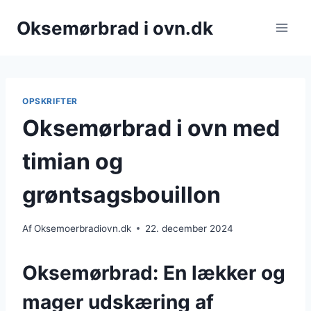
Fortsæt
Oksemørbrad i ovn.dk
til
indhold
OPSKRIFTER
Oksemørbrad i ovn med
timian og
grøntsagsbouillon
Af
Oksemoerbradiovn.dk
22. december 2024
Oksemørbrad: En lækker og
mager udskæring af