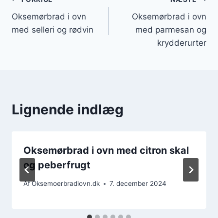
Indlægsnavigation
Oksemørbrad i ovn
Oksemørbrad i ovn
med selleri og rødvin
med parmesan og
krydderurter
Lignende indlæg
Oksemørbrad i ovn med citron skal
og peberfrugt
Af
Oksemoerbradiovn.dk
7. december 2024