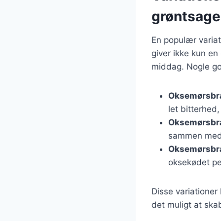
grøntsage
En populær variat
giver ikke kun e
middag. Nogle go
Oksemørsbr
let bitterhed
Oksemørsbra
sammen med k
Oksemørsbr
oksekødet pe
Disse variationer
det muligt at ska