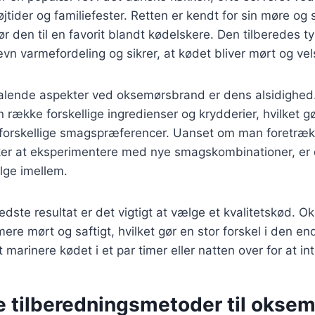
jtider og familiefester. Retten er kendt for sin møre og 
r den til en favorit blandt kødelskere. Den tilberedes ty
jævn varmefordeling og sikrer, at kødet bliver mørt og v
ltalende aspekter ved oksemørsbrand er dens alsidighed
 række forskellige ingredienser og krydderier, hvilket gø
il forskellige smagspræferencer. Uanset om man foretræk
nsker at eksperimentere med nye smagskombinationer, e
lge imellem.
edste resultat er det vigtigt at vælge et kvalitetskød. 
ere mørt og saftigt, hvilket gør en stor forskel i den end
 marinere kødet i et par timer eller natten over for at i
ge tilberedningsmetoder til okse