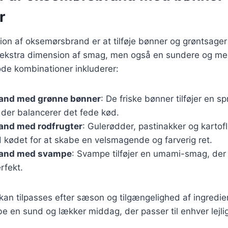
r
ion af oksemørsbrand er at tilføje bønner og grøntsager t
n ekstra dimension af smag, men også en sundere og m
de kombinationer inkluderer:
and med grønne bønner
: De friske bønner tilføjer en s
, der balancerer det fede kød.
nd med rodfrugter
: Gulerødder, pastinakker og kartofl
ødet for at skabe en velsmagende og farverig ret.
and med svampe
: Svampe tilføjer en umami-smag, de
rfekt.
 kan tilpasses efter sæson og tilgængelighed af ingredien
be en sund og lækker middag, der passer til enhver lejli