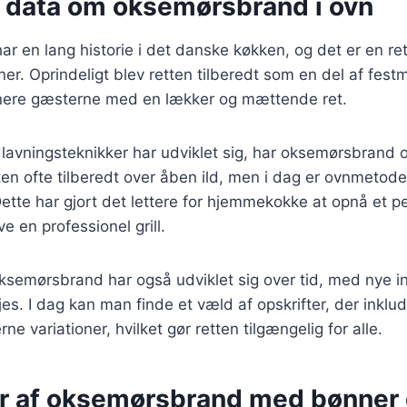
e data om oksemørsbrand i ovn
 en lang historie i det danske køkken, og det er en ret
ner. Oprindeligt blev retten tilberedt som en del af fest
nere gæsterne med en lækker og mættende ret.
lavningsteknikker har udviklet sig, har oksemørsbrand 
tten ofte tilberedt over åben ild, men i dag er ovnmetod
tte har gjort det lettere for hjemmekokke at opnå et pe
e en professionel grill.
ksemørsbrand har også udviklet sig over tid, med nye i
jes. I dag kan man finde et væld af opskrifter, der inklude
rne variationer, hvilket gør retten tilgængelig for alle.
er af oksemørsbrand med bønner