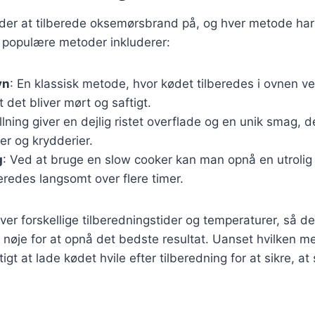
er at tilberede oksemørsbrand på, og hver metode har 
 populære metoder inkluderer:
vn
: En klassisk metode, hvor kødet tilberedes i ovnen v
at det bliver mørt og saftigt.
illning giver en dejlig ristet overflade og en unik smag, 
r og krydderier.
g
: Ved at bruge en slow cooker kan man opnå en utrolig
eredes langsomt over flere timer.
r forskellige tilberedningstider og temperaturer, så det 
e nøje for at opnå det bedste resultat. Uanset hvilken 
tigt at lade kødet hvile efter tilberedning for at sikre, at