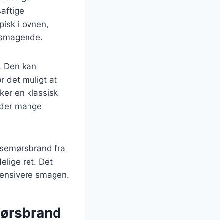
saftige
pisk i ovnen,
elsmagende.
. Den kan
r det muligt at
ker en klassisk
r der mange
Oksemørsbrand fra
elige ret. Det
ntensivere smagen.
mørsbrand