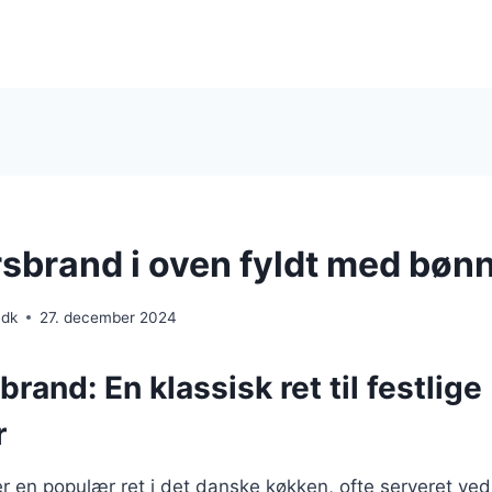
brand i oven fyldt med bøn
.dk
27. december 2024
and: En klassisk ret til festlige
r
en populær ret i det danske køkken, ofte serveret ved 