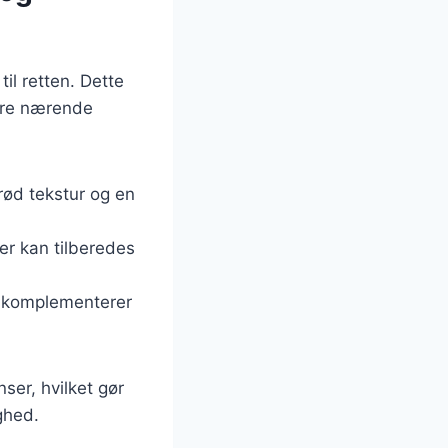
il retten. Dette
ere nærende
prød tekstur og en
er kan tilberedes
r komplementerer
ser, hvilket gør
ghed.