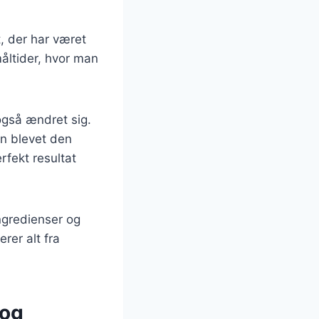
, der har været
måltider, hvor man
også ændret sig.
en blevet den
rfekt resultat
ngredienser og
rer alt fra
 og