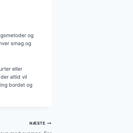
ngsmetoder og
enhver smag og
rter eller
r altid vil
ring bordet og
NÆSTE