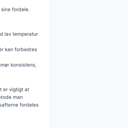
sine fordele.
ed lav temperatur
der kan forbedres
 mør konsistens,
er vigtigt at
metode man
 safterne fordeles