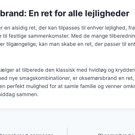
and: En ret for alle lejligheder
n alsidig ret, der kan tilpasses til enhver lejlighed, fra
til festlige sammenkomster. Med de mange tilberedni
 er tilgængelige, kan man skabe en ret, der passer til 
lger at tilberede den klassisk med hvidløg og krydderu
ed nye smagskombinationer, er oksemørsbrand en ret, de
en perfekt mulighed for at samle familie og venner omk
middag sammen.
gation