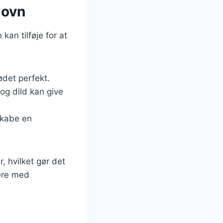
 ovn
an tilføje for at
ødet perfekt.
 og dild kan give
 skabe en
, hvilket gør det
tere med