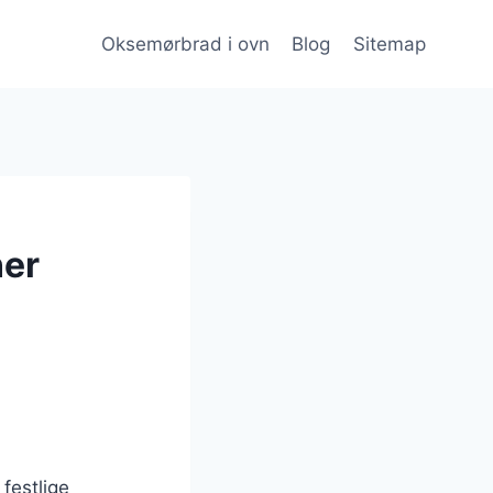
Oksemørbrad i ovn
Blog
Sitemap
ner
festlige