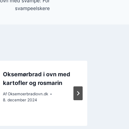
 ovn med svampe: For
svampeelskere
Oksemørbrad i ovn med
Oksemø
kartofler og rosmarin
rosmari
impone
Af
Oksemoerbradiovn.dk
8. december 2024
Af
Oksemoe
15. decem