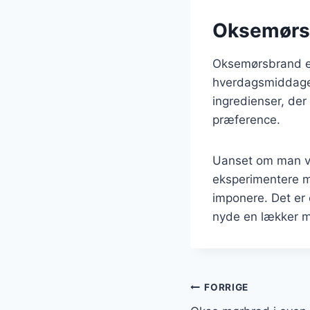
Oksemørsbr
Oksemørsbrand er e
hverdagsmiddage 
ingredienser, der
præference.
Uanset om man væ
eksperimentere m
imponere. Det er 
nyde en lækker 
Indlægsnavi
FORRIGE