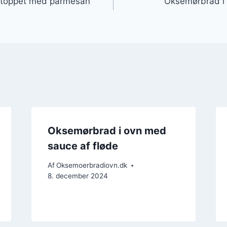
 toppet med parmesan
Oksemørbrad i
Oksemørbrad i ovn med
sauce af fløde
Af
Oksemoerbradiovn.dk
8. december 2024