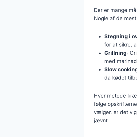
Der er mange måd
Nogle af de mest
Stegning i o
for at sikre, 
Grillning
: Gr
med marinade
Slow cookin
da kødet tilb
Hver metode kræve
følge opskriftern
vælger, er det vig
jævnt.