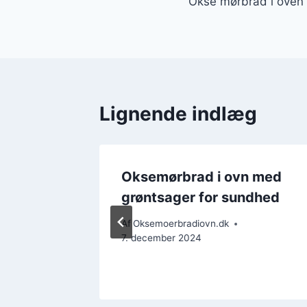
Okse mørbrad i oven
Lignende indlæg
n med
Oksemørbrad i ovn med
grøntsager for sundhed
Af
Oksemoerbradiovn.dk
7. december 2024