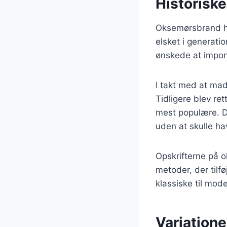
Historisk
Oksemørsbrand har
elsket i generatio
ønskede at impo
I takt med at mad
Tidligere blev re
mest populære. De
uden at skulle hav
Opskrifterne på o
metoder, der tilfø
klassiske til mode
Variation