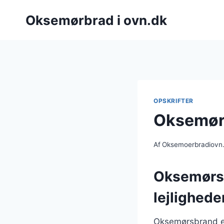
Fortsæt
Oksemørbrad i ovn.dk
til
indhold
OPSKRIFTER
Oksemørs
Af
Oksemoerbradiovn
Oksemørsbr
lejlighede
Oksemørsbrand er 