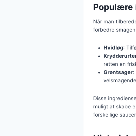
Populære 
Når man tilberede
forbedre smagen.
Hvidløg
: Til
Krydderurte
retten en fri
Grøntsager
:
velsmagende 
Disse ingrediense
muligt at skabe e
forskellige saucer