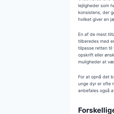
lejligheder som hø
konsistens, der gø
hvilket giver en 
En af de mest ti
tilberedes med en
tilpasse retten t
opskrift eller ø
muligheder at væ
For at opnå det b
unge dyr er ofte m
anbefales også at
Forskelli