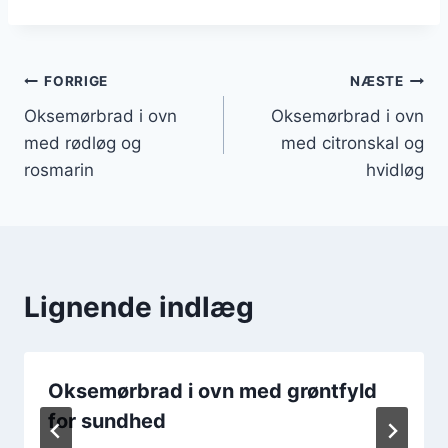
Indlægsnavigation
FORRIGE
NÆSTE
Oksemørbrad i ovn
Oksemørbrad i ovn
med rødløg og
med citronskal og
rosmarin
hvidløg
Lignende indlæg
Oksemørbrad i ovn med grøntfyld
for sundhed