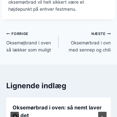
oksemørbrad vil helt sikkert være et
højdepunkt på enhver festmenu.
Indlægsnavigation
FORRIGE
NÆSTE
Oksemøjbrand i oven
Oksemørbrad i ovn
så lækker som muligt
med sennep og chili
Lignende indlæg
Oksemørbrad i oven: så nemt laver
du det